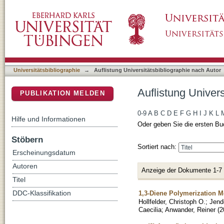
Auflistung Universitätsbibliographie nach Aut
DSpace Repositorium (Manakin basiert)
Universitätsbibliographie
→
Auflistung Universitätsbibliographie nach Autor
Auflistung Univers
PUBLIKATION MELDEN
0-9
A
B
C
D
E
F
G
H
I
J
K
L
Hilfe und Informationen
Oder geben Sie die ersten Bu
Stöbern
Sortiert nach:
Erscheinungsdatum
Autoren
Anzeige der Dokumente 1-7
Titel
1,3-Diene Polymerization M
DDC-Klassifikation
Hollfelder, Christoph O.
;
Jend
Caecilia
;
Anwander, Reiner
(
2