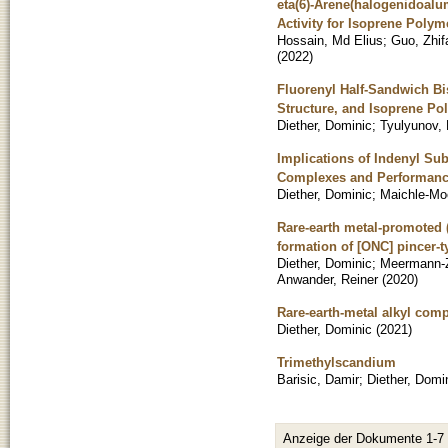
eta(6)-Arene(halogenidoalum
Activity for Isoprene Polym
Hossain, Md Elius
;
Guo, Zhif
(
2022
)
Fluorenyl Half-Sandwich Bi
Structure, and Isoprene Po
Diether, Dominic
;
Tyulyunov, 
Implications of Indenyl Sub
Complexes and Performance
Diether, Dominic
;
Maichle-Mo
Rare-earth metal-promoted (
formation of [ONC] pincer-t
Diether, Dominic
;
Meermann-
Anwander, Reiner
(
2020
)
Rare-earth-metal alkyl com
Diether, Dominic
(
2021
)
Trimethylscandium
Barisic, Damir
;
Diether, Domi
Anzeige der Dokumente 1-7