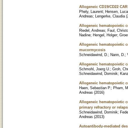
Allogeneic CD19/CD22 CAR 
Phely, Laurent
;
Hensen, Luca
Andreas
;
Lengerke, Claudia
(
Allogeneic hematopoietic ce
Riedel, Andreas
;
Faul, Christ
Nadine
;
Hengel, Holger
;
Groe
Allogeneic hematopoietic c
mucormycosis
Schneidawind, D.
;
Nann, D.
;
Allogeneic hematopoietic ce
Schmohl, Joerg U.
;
Groh, Chr
Schneidawind, Dominik
;
Kanz
Allogeneic hematopoietic ce
Haen, Sebastian P.
;
Pham, M
Andreas
(
2016
)
Allogeneic hematopoietic ce
primary refractory or rela
Schneidawind, Dominik
;
Fede
Andreas
(
2013
)
Autoantibody-mediated desi