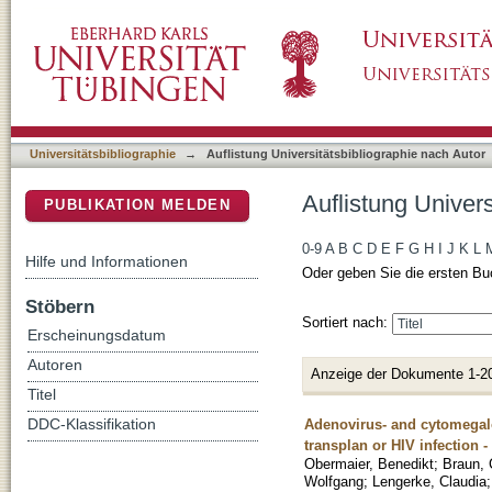
Auflistung Universitätsbibliographie nach Aut
DSpace Repositorium (Manakin basiert)
Universitätsbibliographie
→
Auflistung Universitätsbibliographie nach Autor
Auflistung Univers
PUBLIKATION MELDEN
0-9
A
B
C
D
E
F
G
H
I
J
K
L
Hilfe und Informationen
Oder geben Sie die ersten Bu
Stöbern
Sortiert nach:
Erscheinungsdatum
Autoren
Anzeige der Dokumente 1-2
Titel
Adenovirus- and cytomegalov
DDC-Klassifikation
transplan or HIV infection -
Obermaier, Benedikt
;
Braun, 
Wolfgang
;
Lengerke, Claudia