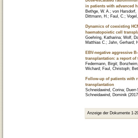
Dose-escalated radioimmunot
in patients with advanced
Bethge, W. A.
;
von Harsdorf,
Dittmann, H.
;
Faul, C.
;
Vogel
Dynamics of coexisting HCM
haematopoietic cell transpl
Goehring, Katharina
;
Wolf, D
Matthias C.
;
Jahn, Gerhard
;
EBV-negative aggressive B-
transplantation: a report of
Federmann, Birgit
;
Bonzheim,
Wichard
;
Faul, Christoph
;
Bet
Follow-up of patients with 
transplantation
Schneidawind, Corina
;
Duerr-
Schneidawind, Dominik
(
2017
Anzeige der Dokumente 1-2