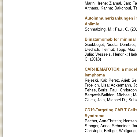
Marini, Irene
;
Zlamal, Jan
;
Fa
Althaus, Karina
;
Bakchoul, 
Autoimmunerkrankungen in
Anämie
Schmalzing, M.
;
Faul, C.
(
20
Blinatumomab for minimal r
Goekbuget, Nicola
;
Dombret,
Diedrich, Helmut
;
Topp, Max 
Julia
;
Wessels, Hendrik
;
Hadd
C.
(
2018
)
CAR-HEMATOTOX: a model for 
lymphoma
Rejeski, Kai
;
Perez, Ariel
;
Se
Froelich, Lisa
;
Ackermann, J
Fehse, Boris
;
Faul, Christoph
Bergwelt-Baildon, Michael
;
M
Gilles
;
Jain, Michael D.
;
Subk
CD19-Targeting CAR T Cells 
Syndrome
Pecher, Ann-Christin
;
Hensen
Stanger, Anna
;
Schneider, Ja
Christoph
;
Bethge, Wolfgang