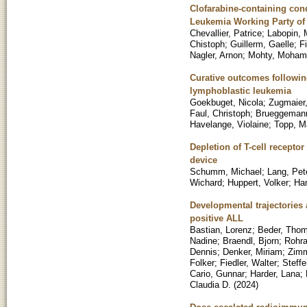
Clofarabine-containing con
Leukemia Working Party o
Chevallier, Patrice
;
Labopin, 
Chistoph
;
Guillerm, Gaelle
;
F
Nagler, Arnon
;
Mohty, Moham
Curative outcomes followin
lymphoblastic leukemia
Goekbuget, Nicola
;
Zugmaier
Faul, Christoph
;
Brueggeman
Havelange, Violaine
;
Topp, M
Depletion of T-cell recepto
device
Schumm, Michael
;
Lang, Pet
Wichard
;
Huppert, Volker
;
Han
Developmental trajectories
positive ALL
Bastian, Lorenz
;
Beder, Tho
Nadine
;
Braendl, Bjorn
;
Rohra
Dennis
;
Denker, Miriam
;
Zimm
Folker
;
Fiedler, Walter
;
Steffe
Cario, Gunnar
;
Harder, Lana
;
Claudia D.
(
2024
)