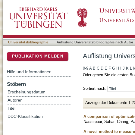
Auflistung Universitätsbibliographie nach Au
DSpace Repositorium (Manakin basiert)
Universitätsbibliographie
→
Auflistung Universitätsbibliographie nach Autor
Auflistung Univer
PUBLIKATION MELDEN
0-9
A
B
C
D
E
F
G
H
I
J
K
L
Hilfe und Informationen
Oder geben Sie die ersten Bu
Stöbern
Sortiert nach:
Erscheinungsdatum
Autoren
Anzeige der Dokumente 1-2
Titel
A comparison of optimizati
DDC-Klassifikation
Nassirpour, Sahar
;
Chang, Pa
A novel method to measure 