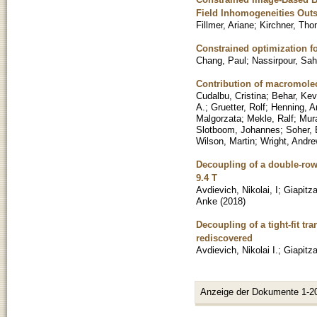
Field Inhomogeneities Outsi
Fillmer, Ariane
;
Kirchner, Th
Constrained optimization fo
Chang, Paul
;
Nassirpour, Sah
Contribution of macromole
Cudalbu, Cristina
;
Behar, Kev
A.
;
Gruetter, Rolf
;
Henning, A
Malgorzata
;
Mekle, Ralf
;
Mura
Slotboom, Johannes
;
Soher, 
Wilson, Martin
;
Wright, Andre
Decoupling of a double-row 
9.4 T
Avdievich, Nikolai, I
;
Giapitza
Anke
(
2018
)
Decoupling of a tight-fit t
rediscovered
Avdievich, Nikolai I.
;
Giapitz
Anzeige der Dokumente 1-2