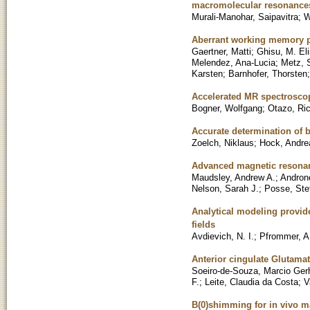
macromolecular resonance
Murali-Manohar, Saipavitra
;
W
Aberrant working memory pr
Gaertner, Matti
;
Ghisu, M. El
Melendez, Ana-Lucia
;
Metz, 
Karsten
;
Barnhofer, Thorsten
Accelerated MR spectroscop
Bogner, Wolfgang
;
Otazo, Ri
Accurate determination of 
Zoelch, Niklaus
;
Hock, Andre
Advanced magnetic resona
Maudsley, Andrew A.
;
Androne
Nelson, Sarah J.
;
Posse, Ste
Analytical modeling provid
fields
Avdievich, N. I.
;
Pfrommer, A
Anterior cingulate Glutamat
Soeiro-de-Souza, Marcio Ger
F.
;
Leite, Claudia da Costa
;
V
B(0)shimming for in vivo 