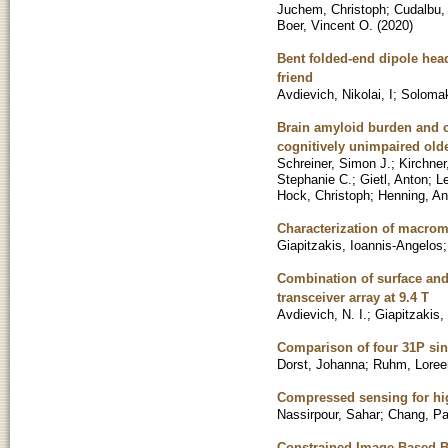
Juchem, Christoph
;
Cudalbu, 
Boer, Vincent O.
(
2020
)
Bent folded-end dipole head
friend
Avdievich, Nikolai, I
;
Solomak
Brain amyloid burden and c
cognitively unimpaired olde
Schreiner, Simon J.
;
Kirchne
Stephanie C.
;
Gietl, Anton
;
L
Hock, Christoph
;
Henning, A
Characterization of macrom
Giapitzakis, Ioannis-Angelos
Combination of surface and
transceiver array at 9.4 T
Avdievich, N. I.
;
Giapitzakis, 
Comparison of four 31P sin
Dorst, Johanna
;
Ruhm, Loree
Compressed sensing for hig
Nassirpour, Sahar
;
Chang, Pa
Constrained Image-Based B