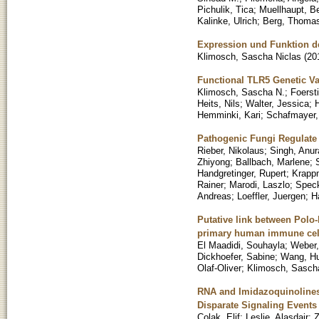
Pichulik, Tica
;
Muellhaupt, B
Kalinke, Ulrich
;
Berg, Thoma
Expression und Funktion d
Klimosch, Sascha Niclas
(
20
Functional TLR5 Genetic Va
Klimosch, Sascha N.
;
Foersti
Heits, Nils
;
Walter, Jessica
;
Hemminki, Kari
;
Schafmayer
Pathogenic Fungi Regulate 
Rieber, Nikolaus
;
Singh, Anur
Zhiyong
;
Ballbach, Marlene
;
Handgretinger, Rupert
;
Krapp
Rainer
;
Marodi, Laszlo
;
Spec
Andreas
;
Loeffler, Juergen
;
H
Putative link between Polo-
primary human immune cel
El Maadidi, Souhayla
;
Weber,
Dickhoefer, Sabine
;
Wang, Hu
Olaf-Oliver
;
Klimosch, Sasch
RNA and Imidazoquinolines 
Disparate Signaling Events
Colak, Elif
;
Leslie, Alasdair
;
Z