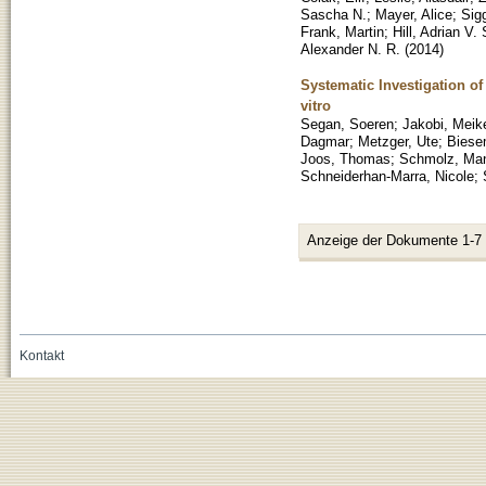
Sascha N.
;
Mayer, Alice
;
Sig
Frank, Martin
;
Hill, Adrian V. 
Alexander N. R.
(
2014
)
Systematic Investigation 
vitro
Segan, Soeren
;
Jakobi, Meik
Dagmar
;
Metzger, Ute
;
Biesem
Joos, Thomas
;
Schmolz, Man
Schneiderhan-Marra, Nicole
;
Anzeige der Dokumente 1-7
Kontakt