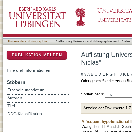
Auflistung Universitätsbibliographie nach Au
DSpace Repositorium (Manakin basiert)
Universitätsbibliographie
→
Auflistung Universitätsbibliographie nach Autor
Auflistung Univer
PUBLIKATION MELDEN
Niclas"
Hilfe und Informationen
0-9
A
B
C
D
E
F
G
H
I
J
K
L
Oder geben Sie die ersten Bu
Stöbern
Erscheinungsdatum
Sortiert nach:
Autoren
Titel
Anzeige der Dokumente 1-7
DDC-Klassifikation
A frequent hypofunctional I
Wang, Hui
;
El Maadidi, Souh
Sinead M.
;
Filomena, Angela