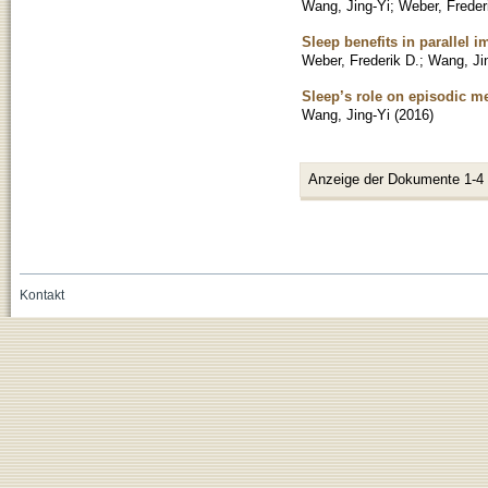
Wang, Jing-Yi
;
Weber, Freder
Sleep benefits in parallel 
Weber, Frederik D.
;
Wang, Ji
Sleep’s role on episodic m
Wang, Jing-Yi
(
2016
)
Anzeige der Dokumente 1-4
Kontakt