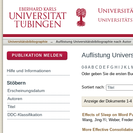
Auflistung Universitätsbibliographie nach Aut
DSpace Repositorium (Manakin basiert)
Universitätsbibliographie
→
Auflistung Universitätsbibliographie nach Autor
Auflistung Univers
PUBLIKATION MELDEN
0-9
A
B
C
D
E
F
G
H
I
J
K
L
Hilfe und Informationen
Oder geben Sie die ersten Bu
Stöbern
Sortiert nach:
Erscheinungsdatum
Autoren
Anzeige der Dokumente 1-4
Titel
Effects of Sleep on Word P
DDC-Klassifikation
Wang, Jing-Yi
;
Weber, Freder
More Effective Consolidati