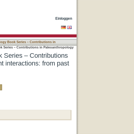
n Paleoanthropology Band
Einloggen
ogy Book Series – Contributions in
 Series – Contributions in Paleoanthropology
 Series – Contributions
 interactions: from past