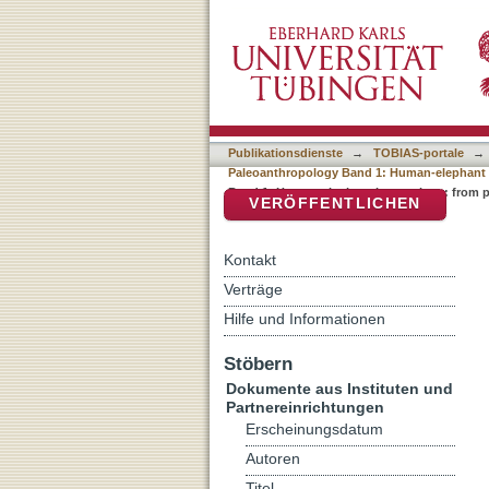
Auflistung Tuebingen Pal
DSpace Repositorium (Manakin b
1: Human-elephant interac
Publikationsdienste
→
TOBIAS-portale
→
Paleoanthropology Band 1: Human-elephant i
Band 1: Human-elephant interactions: from p
VERÖFFENTLICHEN
Kontakt
Verträge
Hilfe und Informationen
Stöbern
Dokumente aus Instituten und
Partnereinrichtungen
Erscheinungsdatum
Autoren
Titel