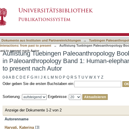
eoanthropology Book Series – Contributions i
asiert)
tions: from past to present nach Autor
Dokumente aus Instituten und Partnereinrichtungen
→
Tuebingen Paleoanthropol
nteractions: from past to present
→
Auflistung Tuebingen Paleoanthropology Book
ast to present nach Autor
Auflistung Tuebingen Paleoanthropology Book
in Paleoanthropology Band 1: Human-elephant
to present nach Autor
0-9
A
B
C
D
E
F
G
H
I
J
K
L
M
N
O
P
Q
R
S
T
U
V
W
X
Y
Z
Oder geben Sie die ersten Buchstaben ein:
Sortierung:
Ergebnisse:
Anzeige der Dokumente 1-2 von 2
Autorenname
Harvati, Katerina
[3]