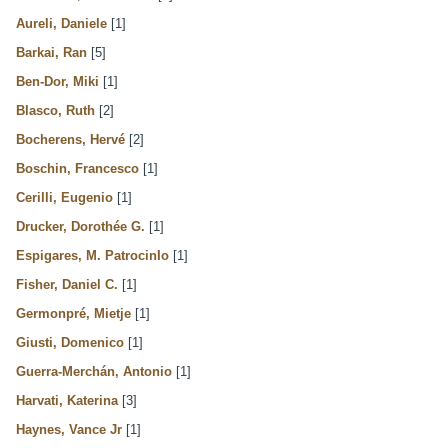
Aureli, Daniele
[1]
Barkai, Ran
[5]
Ben-Dor, Miki
[1]
Blasco, Ruth
[2]
Bocherens, Hervé
[2]
Boschin, Francesco
[1]
Cerilli, Eugenio
[1]
Drucker, Dorothée G.
[1]
Espigares, M. PatrocinIo
[1]
Fisher, Daniel C.
[1]
Germonpré, Mietje
[1]
Giusti, Domenico
[1]
Guerra-Merchán, Antonio
[1]
Harvati, Katerina
[3]
Haynes, Vance Jr
[1]