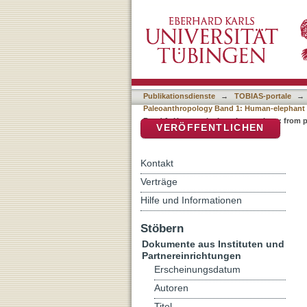
Auflistung Tuebingen Pal
DSpace Repositorium (Manakin b
1: Human-elephant interac
Publikationsdienste
→
TOBIAS-portale
→
Paleoanthropology Band 1: Human-elephant i
Band 1: Human-elephant interactions: from p
VERÖFFENTLICHEN
Kontakt
Verträge
Hilfe und Informationen
Stöbern
Dokumente aus Instituten und
Partnereinrichtungen
Erscheinungsdatum
Autoren
Titel