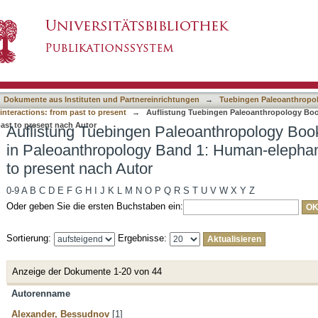
eoanthropology Book Series – Contributions i
asiert)
tions: from past to present nach Autor
Dokumente aus Instituten und Partnereinrichtungen
→
Tuebingen Paleoanthropol
nteractions: from past to present
→
Auflistung Tuebingen Paleoanthropology Book
ast to present nach Autor
Auflistung Tuebingen Paleoanthropology Book
in Paleoanthropology Band 1: Human-elephant
to present nach Autor
0-9
A
B
C
D
E
F
G
H
I
J
K
L
M
N
O
P
Q
R
S
T
U
V
W
X
Y
Z
Oder geben Sie die ersten Buchstaben ein:
Sortierung:
Ergebnisse:
Anzeige der Dokumente 1-20 von 44
Autorenname
Alexander, Bessudnov
[1]