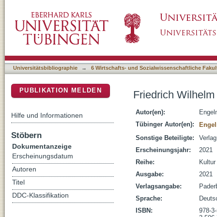
Friedrich Wilhelm Dörpfeld : Lehrerideale im
DSpace Repositorium (Manakin basiert)
Universitätsbibliographie
→
6 Wirtschafts- und Sozialwissenschaftliche Fakul
PUBLIKATION MELDEN
Friedrich Wilhelm
Autor(en):
Engel
Hilfe und Informationen
Tübinger Autor(en):
Engel
Stöbern
Sonstige Beteiligte:
Verla
Dokumentanzeige
Erscheinungsjahr:
2021
Erscheinungsdatum
Reihe:
Kultur
Autoren
Ausgabe:
2021
Titel
Verlagsangabe:
Pader
DDC-Klassifikation
Sprache:
Deuts
ISBN:
978-3