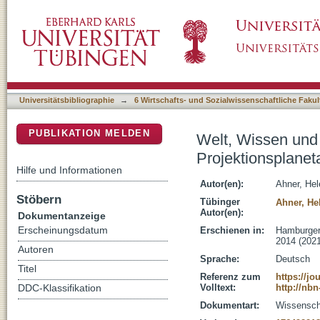
Welt, Wissen und Wundern unterm künstliche
DSpace Repositorium (Manakin basiert)
1920er und 1930er Jahre
Universitätsbibliographie
→
6 Wirtschafts- und Sozialwissenschaftliche Fakul
PUBLIKATION MELDEN
Welt, Wissen und
Projektionsplanet
Hilfe und Informationen
Autor(en):
Ahner, Hel
Stöbern
Tübinger
Ahner, He
Autor(en):
Dokumentanzeige
Erscheinungsdatum
Erschienen in:
Hamburger 
2014 (2021
Autoren
Sprache:
Deutsch
Titel
Referenz zum
https://j
Volltext:
http://nb
DDC-Klassifikation
Dokumentart:
Wissenscha