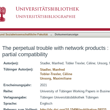
 network products : why IT firms choose partial
asiert)
 und Sozialwissenschaftliche Fakultät
→
Dokumentanzeige
The perpetual trouble with network products :
partial compatibility
Autor(en):
Stadler, Manfred
;
Tobler Trexler, Céline
;
Unsorg, 
Tübinger Autor(en):
Stadler, Manfred
Tobler-Trexler, Céline
Unsorg, Maximiliane
Erscheinungsjahr:
2021
Reihe:
University of Tübingen Working Papers in Busin
Verlagsangabe:
Tübingen Universitätsbibliothek Tübingen
Sprache:
Englisch
Referenz zum Volltext:
http://dx.doi.org/10.15496/publikation-59233