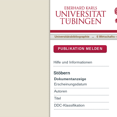
The perpetual trouble with
DSpace Repositorium (Manakin b
Universitätsbibliographie
→
6 Wirtschafts-
PUBLIKATION MELDEN
Hilfe und Informationen
Stöbern
Dokumentanzeige
Erscheinungsdatum
Autoren
Titel
DDC-Klassifikation