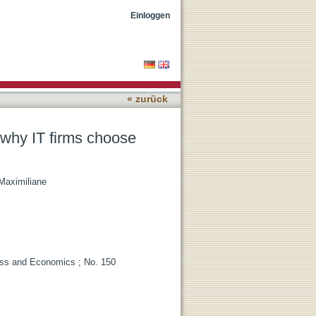
 compatibility
Einloggen
« zurück
 why IT firms choose
Maximiliane
ess and Economics ; No. 150