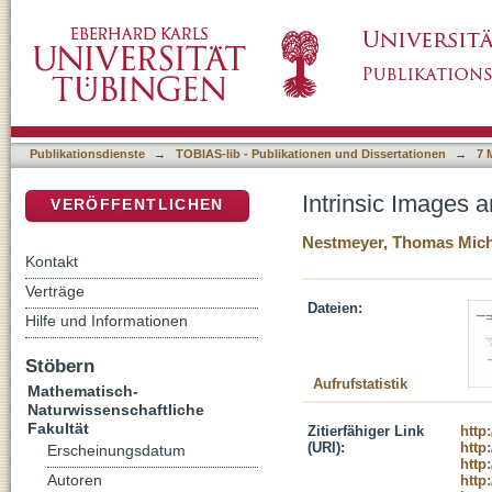
Intrinsic Images and their Applications in Int
DSpace Repositorium (Manakin basiert)
Publikationsdienste
→
TOBIAS-lib - Publikationen und Dissertationen
→
7 
Intrinsic Images a
VERÖFFENTLICHEN
Nestmeyer, Thomas Mich
Kontakt
Verträge
Dateien:
Hilfe und Informationen
Stöbern
Aufrufstatistik
Mathematisch-
Naturwissenschaftliche
Fakultät
Zitierfähiger Link
http
(URI):
http
Erscheinungsdatum
http
Autoren
http