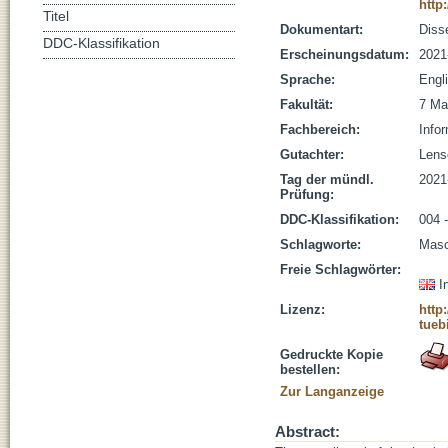
http
Titel
Dokumentart:
Disse
DDC-Klassifikation
Erscheinungsdatum:
2021
Sprache:
Engl
Fakultät:
7 Ma
Fachbereich:
Infor
Gutachter:
Lensc
Tag der mündl.
2021
Prüfung:
DDC-Klassifikation:
004 -
Schlagworte:
Masc
Freie Schlagwörter:
I
Lizenz:
http
tueb
Gedruckte Kopie
bestellen:
Zur Langanzeige
Abstract: