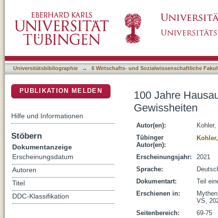
100 Jahre Hausaufgaben in der Schule : My
DSpace Repositorium (Manakin basiert)
Universitätsbibliographie
→
6 Wirtschafts- und Sozialwissenschaftliche Fakul
PUBLIKATION MELDEN
100 Jahre Hausau
Gewissheiten
Hilfe und Informationen
Autor(en):
Kohler, 
Stöbern
Tübinger
Kohler,
Autor(en):
Dokumentanzeige
Erscheinungsdatum
Erscheinungsjahr:
2021
Sprache:
Deutsc
Autoren
Dokumentart:
Teil ei
Titel
Erschienen in:
Mythen,
DDC-Klassifikation
VS, 20
Seitenbereich:
69-75