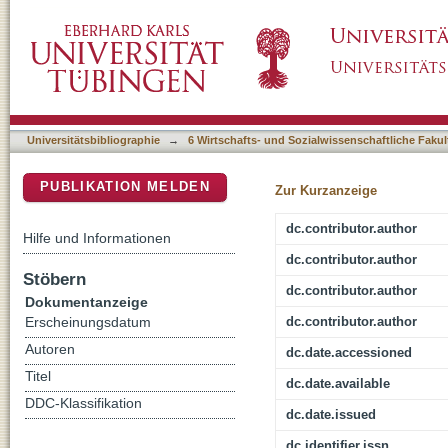
Ask me, I (Dis)agree! Acquiescence in studen
DSpace Repositorium (Manakin basiert)
schools
Universitätsbibliographie
→
6 Wirtschafts- und Sozialwissenschaftliche Fakul
PUBLIKATION MELDEN
Zur Kurzanzeige
dc.contributor.author
Hilfe und Informationen
dc.contributor.author
Stöbern
dc.contributor.author
Dokumentanzeige
dc.contributor.author
Erscheinungsdatum
Autoren
dc.date.accessioned
Titel
dc.date.available
DDC-Klassifikation
dc.date.issued
dc.identifier.issn