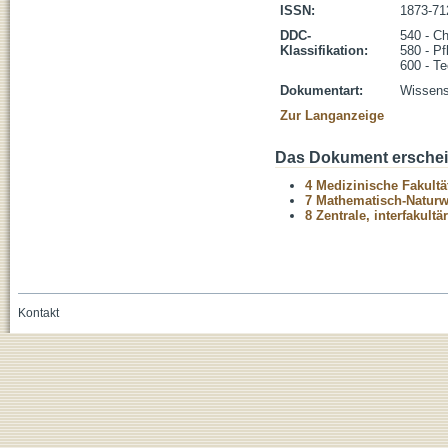
ISSN:
1873-71
DDC-
540 - C
Klassifikation:
580 - Pf
600 - Te
Dokumentart:
Wissensc
Zur Langanzeige
Das Dokument erschein
4 Medizinische Fakultä
7 Mathematisch-Naturwi
8 Zentrale, interfakult
Kontakt