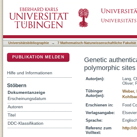
Genetic authentication: Differentiation of haz
DSpace Repositorium (Manakin basiert)
chloroplast genome
Universitätsbibliographie
→
7 Mathematisch-Naturwissenschaftliche Fakultät
PUBLIKATION MELDEN
Genetic authentica
polymorphic sites
Hilfe und Informationen
Autor(en):
Lang, Ch
Oliver
;
Stöbern
Tübinger
Weber, 
Dokumentanzeige
Autor(en):
Kohlbac
Erscheinungsdatum
Erschienen in:
Food Con
Autoren
Verlagsangabe:
Elsevier
Titel
Sprache:
Englisc
DDC-Klassifikation
Referenz zum
http://
Volltext: