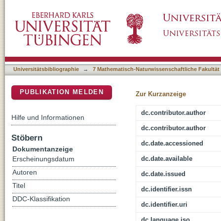
Genetic authentication: Differentiation of haz
DSpace Repositorium (Manakin basiert)
chloroplast genome
Universitätsbibliographie
→
7 Mathematisch-Naturwissenschaftliche Fakultät
PUBLIKATION MELDEN
Zur Kurzanzeige
dc.contributor.author
Hilfe und Informationen
dc.contributor.author
Stöbern
dc.date.accessioned
Dokumentanzeige
dc.date.available
Erscheinungsdatum
Autoren
dc.date.issued
Titel
dc.identifier.issn
DDC-Klassifikation
dc.identifier.uri
dc.language.iso