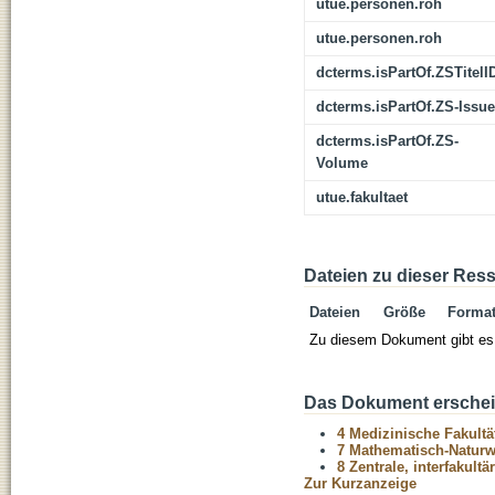
utue.personen.roh
utue.personen.roh
dcterms.isPartOf.ZSTitelI
dcterms.isPartOf.ZS-Issue
dcterms.isPartOf.ZS-
Volume
utue.fakultaet
Dateien zu dieser Res
Dateien
Größe
Forma
Zu diesem Dokument gibt es 
Das Dokument erschein
4 Medizinische Fakultä
7 Mathematisch-Naturwi
8 Zentrale, interfakult
Zur Kurzanzeige