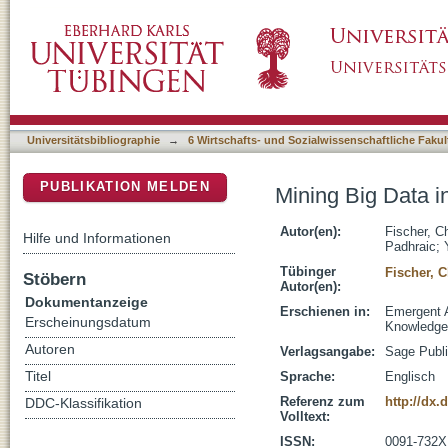
Mining Big Data in Education: Affordances 
DSpace Repositorium (Manakin basiert)
Universitätsbibliographie
→
6 Wirtschafts- und Sozialwissenschaftliche Fakul
PUBLIKATION MELDEN
Mining Big Data i
Autor(en):
Fischer, Ch
Hilfe und Informationen
Padhraic
;
Tübinger
Fischer, C
Stöbern
Autor(en):
Dokumentanzeige
Erschienen in:
Emergent A
Erscheinungsdatum
Knowledge 
Autoren
Verlagsangabe:
Sage Publi
Titel
Sprache:
Englisch
Referenz zum
http://dx
DDC-Klassifikation
Volltext:
ISSN:
0091-732X