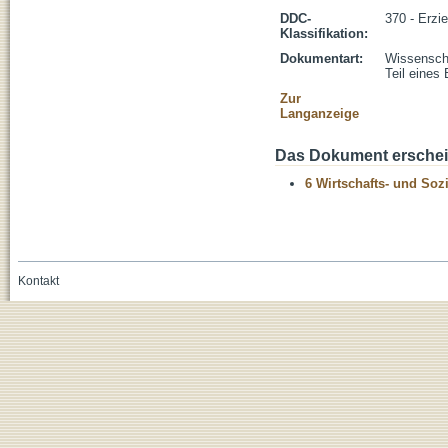
DDC-
370 - Erzi
Klassifikation:
Dokumentart:
Wissenscha
Teil eines
Zur
Langanzeige
Das Dokument erschein
6 Wirtschafts- und Soz
Kontakt