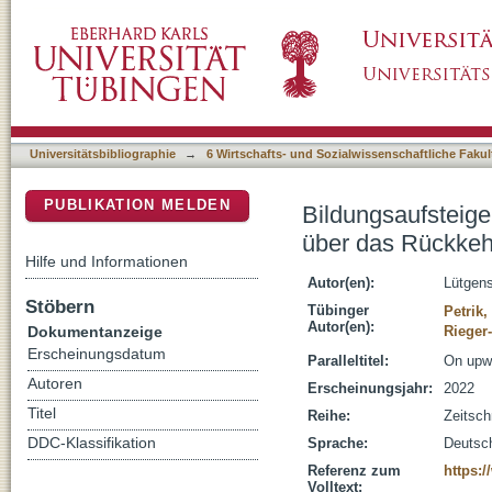
Bildungsaufsteiger*innen on the road : prax
DSpace Repositorium (Manakin basiert)
Universitätsbibliographie
→
6 Wirtschafts- und Sozialwissenschaftliche Fakul
PUBLIKATION MELDEN
Bildungsaufsteige
über das Rückke
Hilfe und Informationen
Autor(en):
Lütgens
Stöbern
Tübinger
Petrik,
Autor(en):
Dokumentanzeige
Rieger
Erscheinungsdatum
Paralleltitel:
On upwa
Autoren
Erscheinungsjahr:
2022
Titel
Reihe:
Zeitsch
DDC-Klassifikation
Sprache:
Deutsc
Referenz zum
https:
Volltext: