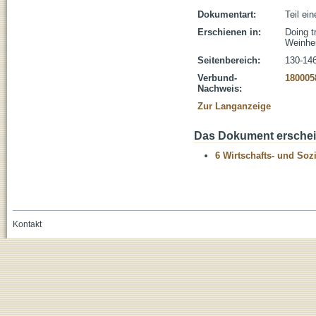
Dokumentart:
Teil ei
Erschienen in:
Doing t
Weinhei
Seitenbereich:
130-14
Verbund-
180005
Nachweis:
Zur Langanzeige
Das Dokument erschein
6 Wirtschafts- und Soz
Kontakt