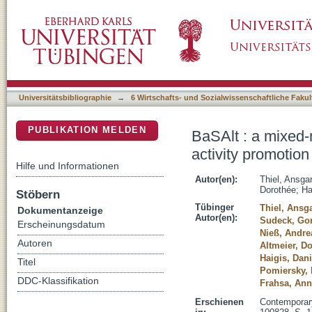
BaSAlt : a mixed-methods study protocol on s
DSpace Repositorium (Manakin basiert)
counseling in nursing homes
Universitätsbibliographie
→
6 Wirtschafts- und Sozialwissenschaftliche Fakul
PUBLIKATION MELDEN
BaSAlt : a mixed-
activity promotio
Hilfe und Informationen
Autor(en):
Thiel, Ansga
Dorothée
;
Ha
Stöbern
Tübinger
Thiel, Ansg
Dokumentanzeige
Autor(en):
Sudeck, Go
Erscheinungsdatum
Nieß, Andre
Autoren
Altmeier, D
Haigis, Dani
Titel
Pomiersky,
DDC-Klassifikation
Frahsa, Ann
Erschienen
Contemporary