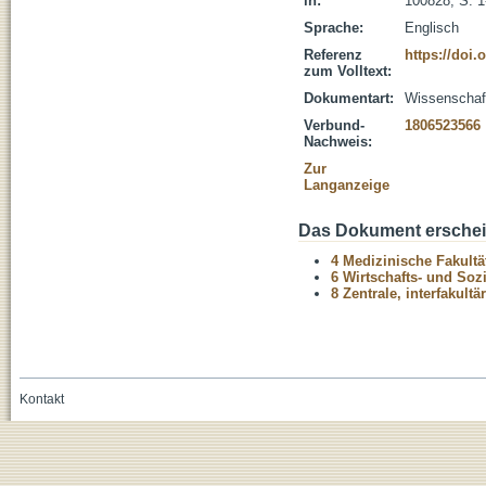
in:
100828, S. 1
Sprache:
Englisch
Referenz
https://doi.
zum Volltext:
Dokumentart:
Wissenschaftl
Verbund-
1806523566
Nachweis:
Zur
Langanzeige
Das Dokument erschein
4 Medizinische Fakultä
6 Wirtschafts- und Soz
8 Zentrale, interfakult
Kontakt