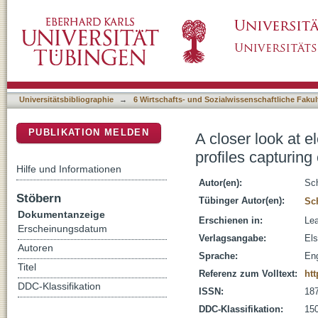
A closer look at elementary school students' 
DSpace Repositorium (Manakin basiert)
knowledge and knowing in science
Universitätsbibliographie
→
6 Wirtschafts- und Sozialwissenschaftliche Fakul
PUBLIKATION MELDEN
A closer look at e
profiles capturin
Hilfe und Informationen
Autor(en):
Sch
Stöbern
Tübinger Autor(en):
Sch
Dokumentanzeige
Erschienen in:
Lea
Erscheinungsdatum
Verlagsangabe:
Els
Autoren
Sprache:
Eng
Titel
Referenz zum Volltext:
htt
DDC-Klassifikation
ISSN:
18
DDC-Klassifikation:
150