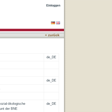
 Villa Kunterbunt der
Einloggen
« zurück
de_DE
de_DE
1
sozial-ökologische
de_DE
bunt der BNE