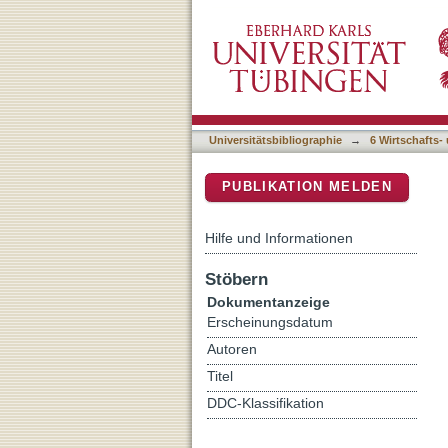
Potenziale kritischer BNE 
DSpace Repositorium (Manakin b
BNE
Universitätsbibliographie
→
6 Wirtschafts-
PUBLIKATION MELDEN
Hilfe und Informationen
Stöbern
Dokumentanzeige
Erscheinungsdatum
Autoren
Titel
DDC-Klassifikation