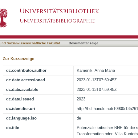
für die sozial-ökologische Transformation oder:
asiert)
 und Sozialwissenschaftliche Fakultät
→
Dokumentanzeige
Zur Kurzanzeige
dc.contributor.author
Kamenik, Anna Maria
dc.date.accessioned
2023-01-13T07:59:45Z
dc.date.available
2023-01-13T07:59:45Z
dc.date.issued
2023
dc.identifier.uri
http://hdl.handle.net/10900/13526
dc.language.iso
de
dc.title
Potenziale kritischer BNE für die 
Transformation oder: Villa Kunter