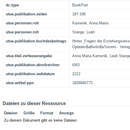
dc.type
BookPart
utue.publikation.seiten
187-196
utue.personen.roh
Kamenik, Anna Maria
utue.personen.roh
Stange, Leah
utue.publikation.buchdesbeitrags
Hinter_Fragen der Erziehungswiss
Opladen$aBerlin$aToronto : Verla
utue.titel.verfasserangabe
Anna Maria Kamenik, Leah Stang
utue.publikation.abrufzeichen
t043
utue.publikation.swbdatum
2212
utue.artikel.ppn
1828945773
Dateien zu dieser Ressource
Dateien
Größe
Format
Anzeige
Zu diesem Dokument gibt es keine Dateien.