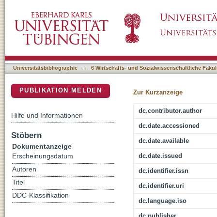
How Are Curiosity and Interest Different? Nai
DSpace Repositorium (Manakin basiert)
Universitätsbibliographie
→
6 Wirtschafts- und Sozialwissenschaftliche Fakul
PUBLIKATION MELDEN
Zur Kurzanzeige
dc.contributor.author
Hilfe und Informationen
dc.date.accessioned
Stöbern
dc.date.available
Dokumentanzeige
dc.date.issued
Erscheinungsdatum
Autoren
dc.identifier.issn
Titel
dc.identifier.uri
DDC-Klassifikation
dc.language.iso
dc.publisher