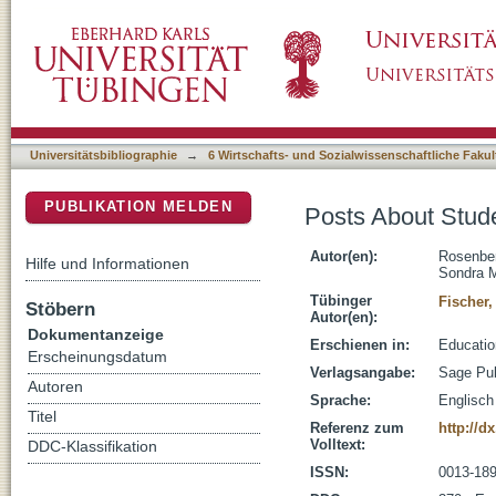
Posts About Students on Facebook: A Data E
DSpace Repositorium (Manakin basiert)
Universitätsbibliographie
→
6 Wirtschafts- und Sozialwissenschaftliche Fakul
PUBLIKATION MELDEN
Posts About Stud
Autor(en):
Rosenbe
Hilfe und Informationen
Sondra 
Tübinger
Fischer,
Stöbern
Autor(en):
Dokumentanzeige
Erschienen in:
Educatio
Erscheinungsdatum
Verlagsangabe:
Sage Pub
Autoren
Sprache:
Englisch
Titel
Referenz zum
http://d
Volltext:
DDC-Klassifikation
ISSN:
0013-18