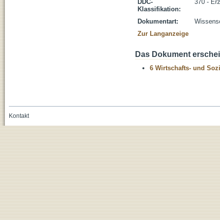
DDC-
370 - Er
Klassifikation:
Dokumentart:
Wissensch
Zur Langanzeige
Das Dokument erschein
6 Wirtschafts- und Soz
Kontakt