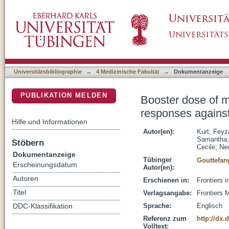
Booster dose of mRNA vaccine augments wan
DSpace Repositorium (Manakin basiert)
CoV-2
Universitätsbibliographie
→
4 Medizinische Fakultät
→
Dokumentanzeige
PUBLIKATION MELDEN
Booster dose of 
responses again
Hilfe und Informationen
Autor(en):
Kurt, Fey
Samantha
Stöbern
Cecile
;
Neu
Dokumentanzeige
Tübinger
Gouttefan
Erscheinungsdatum
Autor(en):
Autoren
Erschienen in:
Frontiers 
Titel
Verlagsangabe:
Frontiers 
Sprache:
Englisch
DDC-Klassifikation
Referenz zum
http://dx
Volltext: