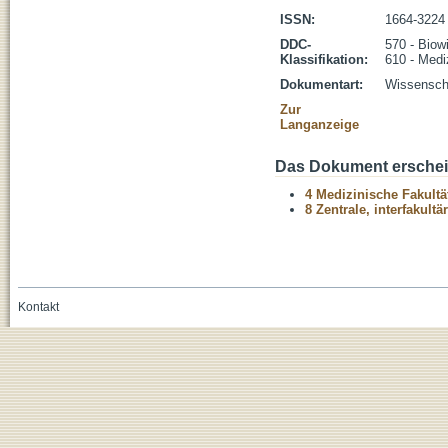
ISSN:
1664-3224
DDC-
570 - Biow
Klassifikation:
610 - Medi
Dokumentart:
Wissenscha
Zur
Langanzeige
Das Dokument erschein
4 Medizinische Fakultä
8 Zentrale, interfakult
Kontakt