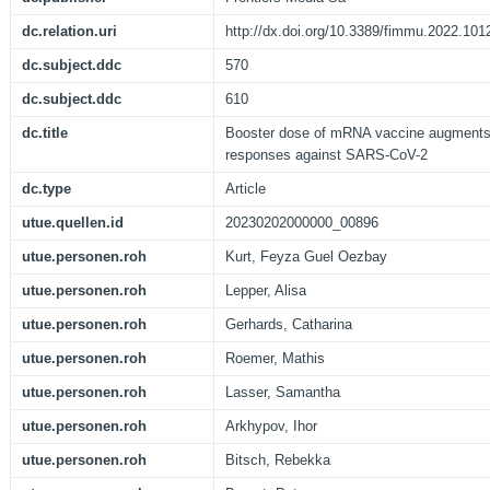
dc.relation.uri
http://dx.doi.org/10.3389/fimmu.2022.101
dc.subject.ddc
570
dc.subject.ddc
610
dc.title
Booster dose of mRNA vaccine augments 
responses against SARS-CoV-2
dc.type
Article
utue.quellen.id
20230202000000_00896
utue.personen.roh
Kurt, Feyza Guel Oezbay
utue.personen.roh
Lepper, Alisa
utue.personen.roh
Gerhards, Catharina
utue.personen.roh
Roemer, Mathis
utue.personen.roh
Lasser, Samantha
utue.personen.roh
Arkhypov, Ihor
utue.personen.roh
Bitsch, Rebekka