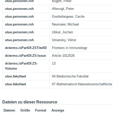
utue.personen.roh
Bugert, Peter
utue.personen.roh
Altevogt, Peter
utue.personen.roh
Gouttefangeas, Cecile
utue.personen.roh
Neumaier, Michael
utue.personen.roh
Utikal, Jochen
utue.personen.roh
Umansky, Viktor
dcterms.isPartOf.ZSTitelID
Frontiers in Immunology
dcterms.isPartOf.ZS-Issue
Article 1012526
dcterms.isPartOf.ZS-
13
Volume
utue.fakultaet
04 Medizinische Fakultät
utue.fakultaet
07 Mathematisch-Naturwissenschaftliche 
Dateien zu dieser Ressource
Dateien
Größe
Format
Anzeige