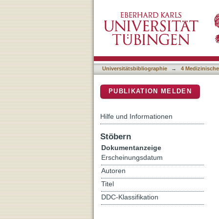
Booster dose of mRNA va
DSpace Repositorium (Manakin b
CoV-2
Universitätsbibliographie
→
4 Medizinische
PUBLIKATION MELDEN
Hilfe und Informationen
Stöbern
Dokumentanzeige
Erscheinungsdatum
Autoren
Titel
DDC-Klassifikation