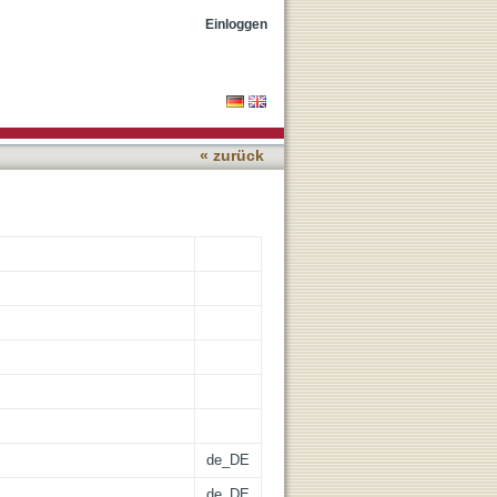
esponses against SARS-
Einloggen
« zurück
de_DE
de_DE