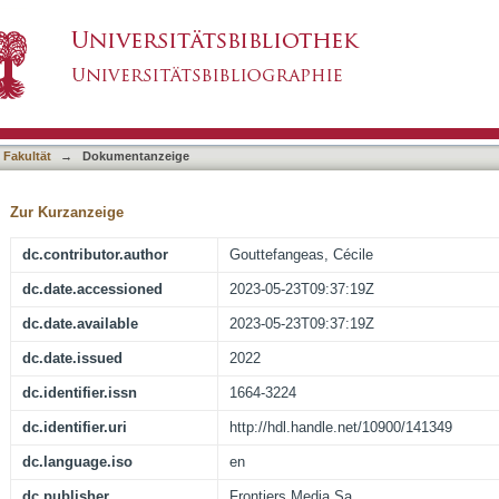
ccine augments waning T cell and antibody r
asiert)
 Fakultät
→
Dokumentanzeige
Zur Kurzanzeige
dc.contributor.author
Gouttefangeas, Cécile
dc.date.accessioned
2023-05-23T09:37:19Z
dc.date.available
2023-05-23T09:37:19Z
dc.date.issued
2022
dc.identifier.issn
1664-3224
dc.identifier.uri
http://hdl.handle.net/10900/141349
dc.language.iso
en
dc.publisher
Frontiers Media Sa