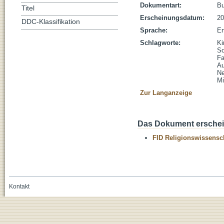
Dokumentart:
B
Titel
Erscheinungsdatum:
20
DDC-Klassifikation
Sprache:
En
Schlagworte:
Ki
So
Fa
Au
Ne
Mi
Zur Langanzeige
Das Dokument erschein
FID Religionswissensch
Kontakt