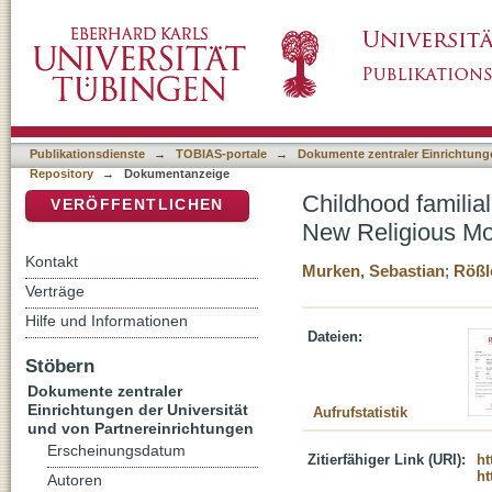
Childhood familial experiences as antecede
DSpace Repositorium (Manakin basiert)
a literature review
Publikationsdienste
→
TOBIAS-portale
→
Dokumente zentraler Einrichtunge
Repository
→
Dokumentanzeige
Childhood familia
VERÖFFENTLICHEN
New Religious Mov
Kontakt
Murken, Sebastian
;
Rößl
Verträge
Hilfe und Informationen
Dateien:
Stöbern
Dokumente zentraler
Einrichtungen der Universität
Aufrufstatistik
und von Partnereinrichtungen
Erscheinungsdatum
Zitierfähiger Link (URI):
ht
ht
Autoren