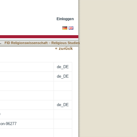
New Religious Movements :
Einloggen
→
FID Religionswissenschaft – Religious Studies
« zurück
de_DE
de_DE
de_DE
0
tion-96277