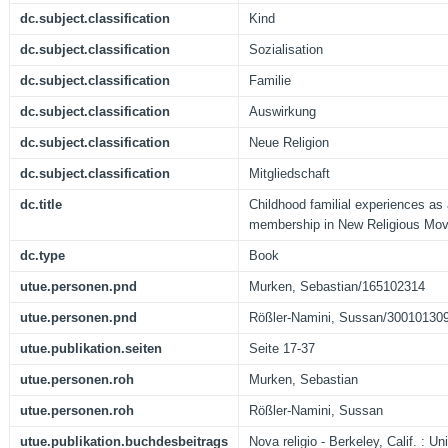
dc.subject.classification
Kind
dc.subject.classification
Sozialisation
dc.subject.classification
Familie
dc.subject.classification
Auswirkung
dc.subject.classification
Neue Religion
dc.subject.classification
Mitgliedschaft
dc.title
Childhood familial experiences as 
membership in New Religious Move
dc.type
Book
utue.personen.pnd
Murken, Sebastian/165102314
utue.personen.pnd
Rößler-Namini, Sussan/30010130
utue.publikation.seiten
Seite 17-37
utue.personen.roh
Murken, Sebastian
utue.personen.roh
Rößler-Namini, Sussan
utue.publikation.buchdesbeitrags
Nova religio - Berkeley, Calif. : Un