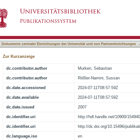
iences as antecedents of adult membership in 
asiert)
Dokumente zentraler Einrichtungen der Universität und von Partnereinrichtungen
Zur Kurzanzeige
dc.contributor.author
Murken, Sebastian
dc.contributor.author
Rößler-Namini, Sussan
dc.date.accessioned
2024-07-11T08:57:59Z
dc.date.available
2024-07-11T08:57:59Z
dc.date.issued
2007
dc.identifier.uri
http://hdl.handle.net/10900/15494
dc.identifier.uri
http://dx.doi.org/10.15496/publika
dc.language.iso
en