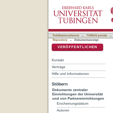
Childhood familial exper
DSpace Repositorium (Manakin b
a literature review
Publikationsdienste
→
TOBIAS-portale
→
Repository
→
Dokumentanzeige
VERÖFFENTLICHEN
Kontakt
Verträge
Hilfe und Informationen
Stöbern
Dokumente zentraler
Einrichtungen der Universität
und von Partnereinrichtungen
Erscheinungsdatum
Autoren