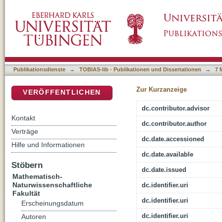
On Evolution of Gene Regulation in Mus
DSpace Repositorium (Manakin basiert)
Publikationsdienste
→
TOBIAS-lib - Publikationen und Dissertationen
→
7 
Zur Kurzanzeige
VERÖFFENTLICHEN
dc.contributor.advisor
Kontakt
dc.contributor.author
Verträge
dc.date.accessioned
Hilfe und Informationen
dc.date.available
Stöbern
dc.date.issued
Mathematisch-
Naturwissenschaftliche
dc.identifier.uri
Fakultät
dc.identifier.uri
Erscheinungsdatum
dc.identifier.uri
Autoren