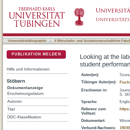
Looking at the laboratory discussion : cours
DSpace Repositorium (Manakin basiert)
chemistry
Universitätsbibliographie
→
6 Wirtschafts- und Sozialwissenschaftliche Fakul
PUBLIKATION MELDEN
Looking at the la
student performan
Hilfe und Informationen
Autor(en):
Szura
Stöbern
Tübinger Autor(en):
Fisch
Dokumentanzeige
Erschienen in:
Journa
Erscheinungsdatum
S. 34
Autoren
Sprache:
Engli
Referenz zum
https
Titel
Volltext:
DDC-Klassifikation
Dokumentart:
Wissen
Verbund-Nachweis:
19030