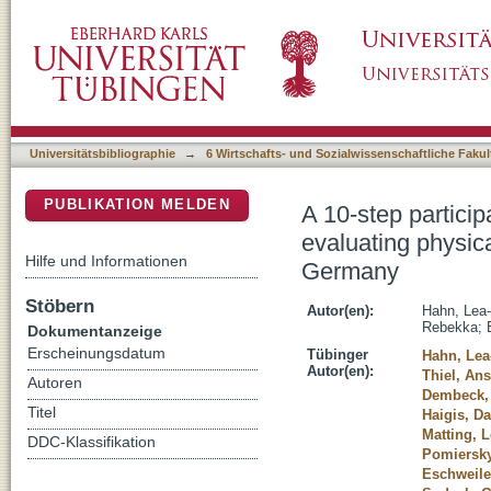
A 10-step participatory program for developin
DSpace Repositorium (Manakin basiert)
promoting actions in nursing homes in Germ
Universitätsbibliographie
→
6 Wirtschafts- und Sozialwissenschaftliche Fakul
PUBLIKATION MELDEN
A 10-step partici
evaluating physica
Hilfe und Informationen
Germany
Stöbern
Autor(en):
Hahn, Lea-
Rebekka
;
Dokumentanzeige
Erscheinungsdatum
Tübinger
Hahn, Lea
Autor(en):
Thiel, An
Autoren
Dembeck, 
Titel
Haigis, Da
Matting, 
DDC-Klassifikation
Pomiersky
Eschweile