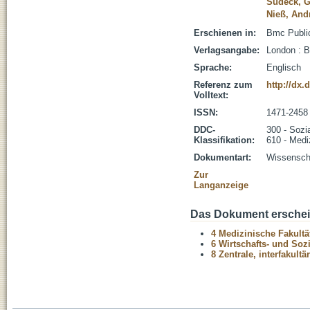
Sudeck, 
Nieß, And
Erschienen in:
Bmc Public
Verlagsangabe:
London : 
Sprache:
Englisch
Referenz zum
http://dx.
Volltext:
ISSN:
1471-2458
DDC-
300 - Sozi
Klassifikation:
610 - Medi
Dokumentart:
Wissenscha
Zur
Langanzeige
Das Dokument erschein
4 Medizinische Fakultä
6 Wirtschafts- und Soz
8 Zentrale, interfakult