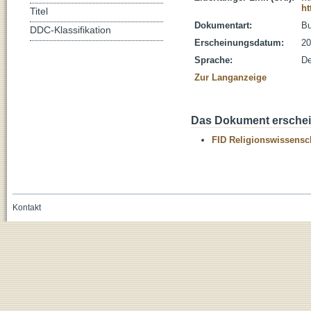
ht
Titel
Dokumentart:
B
DDC-Klassifikation
Erscheinungsdatum:
20
Sprache:
De
Zur Langanzeige
Das Dokument erschein
FID Religionswissensch
Kontakt