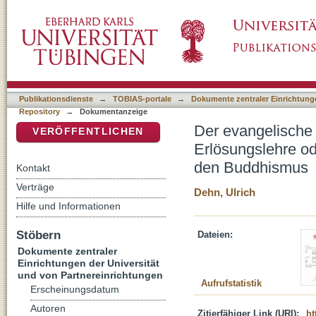
Der evangelische Blick auf andere Religione
DSpace Repositorium (Manakin basiert)
Liebesgedanke? : der Blick auf den Buddhi
Publikationsdienste
→
TOBIAS-portale
→
Dokumente zentraler Einrichtunge
Repository
→
Dokumentanzeige
Der evangelische 
VERÖFFENTLICHEN
Erlösungslehre od
den Buddhismus
Kontakt
Verträge
Dehn, Ulrich
Hilfe und Informationen
Stöbern
Dateien:
Dokumente zentraler
Einrichtungen der Universität
und von Partnereinrichtungen
Aufrufstatistik
Erscheinungsdatum
Autoren
Zitierfähiger Link (URI):
ht