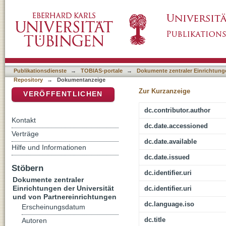
Der evangelische Blick auf andere Religione
DSpace Repositorium (Manakin basiert)
Liebesgedanke? : der Blick auf den Buddhi
Publikationsdienste
→
TOBIAS-portale
→
Dokumente zentraler Einrichtunge
Repository
→
Dokumentanzeige
Zur Kurzanzeige
VERÖFFENTLICHEN
dc.contributor.author
Kontakt
dc.date.accessioned
Verträge
dc.date.available
Hilfe und Informationen
dc.date.issued
Stöbern
dc.identifier.uri
Dokumente zentraler
Einrichtungen der Universität
dc.identifier.uri
und von Partnereinrichtungen
dc.language.iso
Erscheinungsdatum
dc.title
Autoren