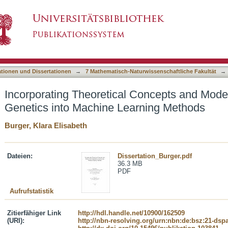
l Concepts and Models from Population Genetic
asiert)
ationen und Dissertationen
→
7 Mathematisch-Naturwissenschaftliche Fakultät
→
Incorporating Theoretical Concepts and Mode
Genetics into Machine Learning Methods
Burger, Klara Elisabeth
Dateien:
Dissertation_Burger.pdf
36.3 MB
PDF
Aufrufstatistik
Zitierfähiger Link
http://hdl.handle.net/10900/162509
(URI):
http://nbn-resolving.org/urn:nbn:de:bsz:21-dsp