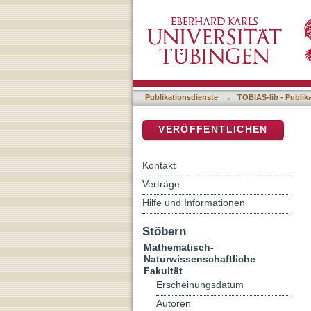
Incorporating Theoretica
DSpace Repositorium (Manakin b
Methods
Publikationsdienste
→
TOBIAS-lib - Publik
VERÖFFENTLICHEN
Kontakt
Verträge
Hilfe und Informationen
Stöbern
Mathematisch-
Naturwissenschaftliche
Fakultät
Erscheinungsdatum
Autoren