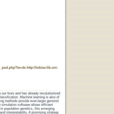
ne_pod.php?la=de
http://tobias-lib.uni-
n our lives and has already revolutionized
ssification. Machine learning is also of
cing methods provide ever-larger genomic
 simulation software allows efficient
 in population genetics, this emerging
nd interpretability. A promising strategy