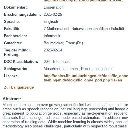
http://dx.doi.org/10.15496/publikation-103841
Dokumentart:
Dissertation
Erscheinungsdatum:
2025-02-25
Sprache:
Englisch
Fakultät:
7 Mathematisch-Naturwissenschaftliche Fakultät
Fachbereich:
Informatik
Gutachter:
Baumdicker, Franz (Dr.)
Tag der mündl.
2025-02-14
Prüfung:
DDC-Klassifikation:
004 - Informatik
Schlagworte:
Maschinelles Lernen , Populationsgenetik
Lizenz:
http://tobias-lib.uni-tuebingen.de/doku/lic_oh
tuebingen.de/doku/lic_ohne_pod.php?la=en
Zur Langanzeige
Abstract:
Machine learning is an ever-growing scientific field with increasing impact o
areas such as speech recognition, natural language processing and image cla
great interest to population genetics, especially as next-generation sequen
data sets that challenge traditional model-based estimators. In addition, new
generation of training data. While machine learning is already widely applied
methodology also poses challenges, particularly with respect to robustness a