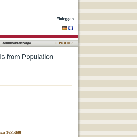
s into Machine Learning
Einloggen
« zurück
Dokumentanzeige
ls from Population
ace-1625090