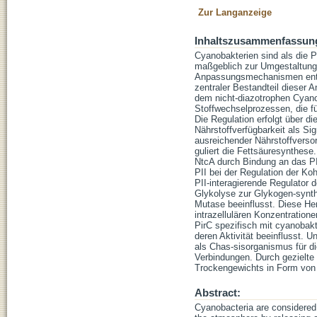
Zur Langanzeige
Inhaltszusammenfassun
Cyanobakterien sind als die 
maßgeblich zur Umgestaltung 
Anpassungsmechanismen entw
zentraler Bestandteil dieser 
dem nicht-diazotrophen Cyano
Stoffwechselprozessen, die fü
Die Regulation erfolgt über d
Nährstoffverfügbarkeit als S
ausreichender Nährstoffversor
guliert die Fettsäuresynthese
NtcA durch Bindung an das PI
PII bei der Regulation der Ko
PII-interagierende Regulator 
Glykolyse zur Glykogen-synt
Mutase beeinflusst. Diese He
intrazellulären Konzentration
PirC spezifisch mit cyanobak
deren Aktivität beeinflusst. 
als Chas-sisorganismus für d
Verbindungen. Durch gezielte
Trockengewichts in Form von
Abstract:
Cyanobacteria are considered 