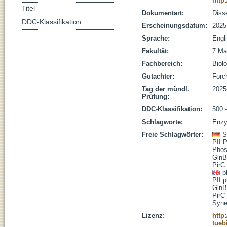
http
Titel
Dokumentart:
Disse
DDC-Klassifikation
Erscheinungsdatum:
2025
Sprache:
Engl
Fakultät:
7 Ma
Fachbereich:
Biolo
Gutachter:
Forc
Tag der mündl.
2025
Prüfung:
DDC-Klassifikation:
500 
Schlagworte:
Enzy
Freie Schlagwörter:
S
PII P
Phos
GlnB
PirC
p
PII p
GlnB
PirC
Syne
Lizenz:
http
tueb