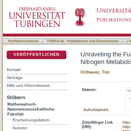
Unraveling the Function of Sll0944 in the Re
DSpace Repositorium (Manakin basiert)
Synechocystis sp. PCC6803
Publikationsdienste
→
TOBIAS-lib - Publikationen und Dissertationen
→
7 
Unraveling the Fu
VERÖFFENTLICHEN
Nitrogen Metabol
Kontakt
Orthwein, Tim
Verträge
Hilfe und Informationen
Dateien:
Stöbern
Mathematisch-
Naturwissenschaftliche
Aufrufstatistik
Fakultät
Erscheinungsdatum
Zitierfähiger Link
http
(URI):
http
Autoren