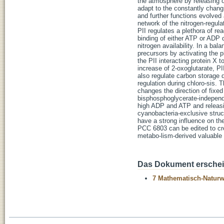
the atmosphere by releasing 
adapt to the constantly chan
and further functions evolved
network of the nitrogen-regul
PII regulates a plethora of r
binding of either ATP or ADP d
nitrogen availability. In a ba
precursors by activating the 
the PII interacting protein X t
increase of 2-oxoglutarate, PI
also regulate carbon storage d
regulation during chloro-sis. 
changes the direction of fixed
bisphosphoglycerate-independe
high ADP and ATP and releasing
cyanobacteria-exclusive struc
have a strong influence on th
PCC 6803 can be edited to cre
metabo-lism-derived valuable
Das Dokument erschein
7 Mathematisch-Naturwi