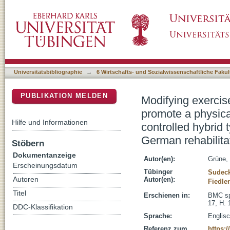
Modifying exercise and physical therapy in me
DSpace Repositorium (Manakin basiert)
lifestyle : protocol for a multicenter controll
three German rehabilitation centers
Universitätsbibliographie
→
6 Wirtschafts- und Sozialwissenschaftliche Fakul
PUBLIKATION MELDEN
Modifying exercise
promote a physicall
Hilfe und Informationen
controlled hybrid 
German rehabilita
Stöbern
Dokumentanzeige
Autor(en):
Grüne,
Erscheinungsdatum
Tübinger
Sudeck
Autoren
Autor(en):
Fiedler
Titel
Erschienen in:
BMC spo
17, H. 
DDC-Klassifikation
Sprache:
Englis
Referenz zum
https:/