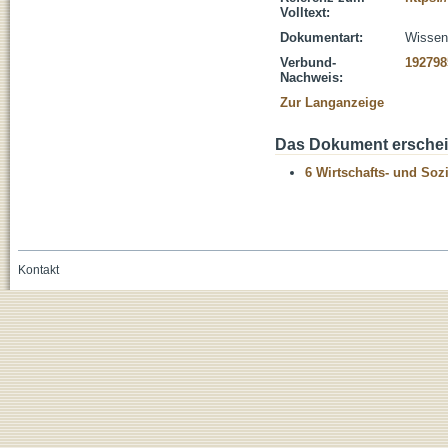
Volltext:
Dokumentart:
Wissens
Verbund-
192798
Nachweis:
Zur Langanzeige
Das Dokument erschein
6 Wirtschafts- und Soz
Kontakt