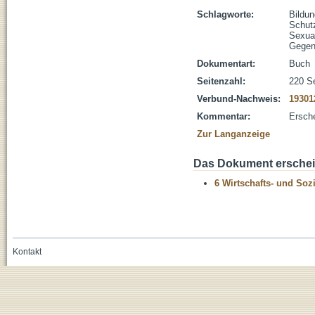
Schlagworte:
Bildun
Schut
Sexual
Gege
Dokumentart:
Buch
Seitenzahl:
220 S
Verbund-Nachweis:
19301
Kommentar:
Ersch
Zur Langanzeige
Das Dokument erschein
6 Wirtschafts- und Soz
Kontakt