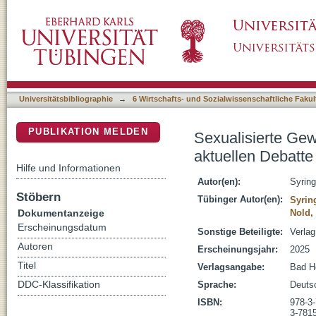
Sexualisierte Gewalt in Bildungseinrichtunge
DSpace Repositorium (Manakin basiert)
Universitätsbibliographie
→
6 Wirtschafts- und Sozialwissenschaftliche Fakul
PUBLIKATION MELDEN
Sexualisierte Gew
aktuellen Debatte
Hilfe und Informationen
Autor(en):
Syring
Stöbern
Tübinger Autor(en):
Syrin
Dokumentanzeige
Nold,
Erscheinungsdatum
Sonstige Beteiligte:
Verlag
Autoren
Erscheinungsjahr:
2025
Titel
Verlagsangabe:
Bad He
DDC-Klassifikation
Sprache:
Deuts
ISBN:
978-3
3-781