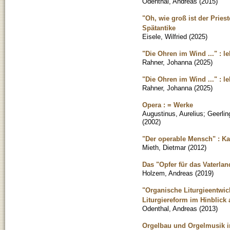
Odenthal, Andreas
(
2015
)
"Oh, wie groß ist der Pries
Spätantike
Eisele, Wilfried
(
2025
)
"Die Ohren im Wind ..." : 
Rahner, Johanna
(
2025
)
"Die Ohren im Wind ..." : 
Rahner, Johanna
(
2025
)
Opera : = Werke
Augustinus, Aurelius
;
Geerlin
(
2002
)
"Der operable Mensch" : Ka
Mieth, Dietmar
(
2012
)
Das "Opfer für das Vaterla
Holzem, Andreas
(
2019
)
"Organische Liturgieentwic
Liturgiereform im Hinblick
Odenthal, Andreas
(
2013
)
Orgelbau und Orgelmusik 