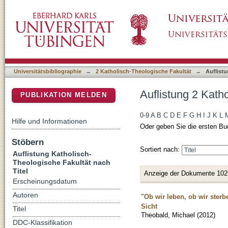
Auflistung 2 Katholisch-Theologische Fakultä
DSpace Repositorium (Manakin basiert)
Universitätsbibliographie
→
2 Katholisch-Theologische Fakultät
→
Auflistu
Auflistung 2 Kath
PUBLIKATION MELDEN
0-9
A
B
C
D
E
F
G
H
I
J
K
L
Hilfe und Informationen
Oder geben Sie die ersten Bu
Stöbern
Sortiert nach:
Auflistung Katholisch-
Theologische Fakultät nach
Titel
Anzeige der Dokumente 102
Erscheinungsdatum
Autoren
"Ob wir leben, ob wir sterb
Sicht
Titel
Theobald, Michael
(
2012
)
DDC-Klassifikation