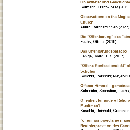
Objektivität und Geschicht
Bormann, Franz-Josef
(
2015
)
Observations on the Magis
Church
Anuth, Bernhard Sven
(
2022
)
Die "Offenbarung" des "ein
Fuchs, Ottmar
(
2018
)
Das Offenbarungsparadox : 
Fehige, Joerg H. Y.
(
2012
)
"Offene Konfessionalität" a
Schulen
Boschki, Reinhold
;
Meyer-Bla
Offener Himmel - gemeinsa
Schneider, Sebastian
;
Fuchs,
Offenheit für andere Relig
Muslimen?
Boschki, Reinhold
;
Gronover,
"offerimus praeclarae maies
Neuinterpretation des Can