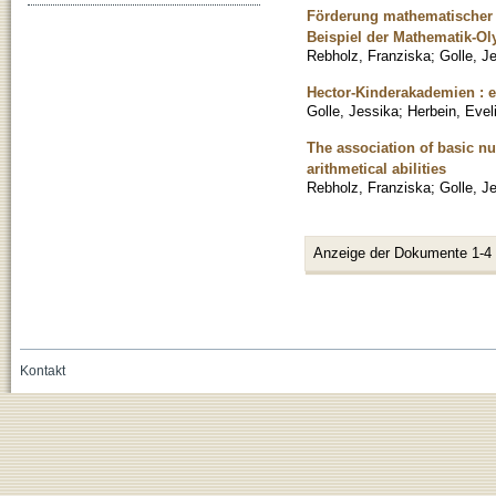
Förderung mathematischer 
Beispiel der Mathematik-O
Rebholz, Franziska
;
Golle, J
Hector-Kinderakademien : 
Golle, Jessika
;
Herbein, Evel
The association of basic nu
arithmetical abilities
Rebholz, Franziska
;
Golle, J
Anzeige der Dokumente 1-4
Kontakt