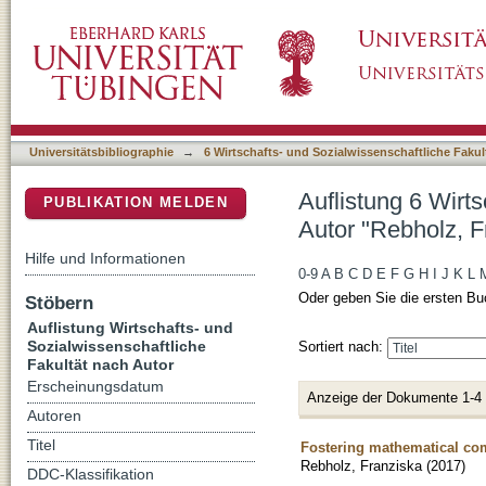
Auflistung 6 Wirtschafts- und Sozialwissensc
DSpace Repositorium (Manakin basiert)
Universitätsbibliographie
→
6 Wirtschafts- und Sozialwissenschaftliche Fakul
Auflistung 6 Wirt
PUBLIKATION MELDEN
Autor "Rebholz, F
Hilfe und Informationen
0-9
A
B
C
D
E
F
G
H
I
J
K
L
Oder geben Sie die ersten Bu
Stöbern
Auflistung Wirtschafts- und
Sozialwissenschaftliche
Sortiert nach:
Fakultät nach Autor
Erscheinungsdatum
Anzeige der Dokumente 1-4
Autoren
Titel
Fostering mathematical com
Rebholz, Franziska
(
2017
)
DDC-Klassifikation