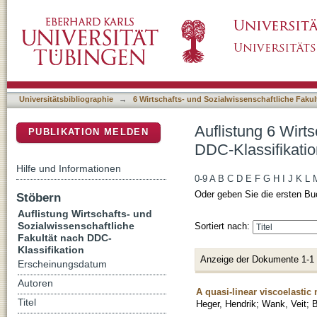
Auflistung 6 Wirtschafts- und Sozialwissensc
DSpace Repositorium (Manakin basiert)
Universitätsbibliographie
→
6 Wirtschafts- und Sozialwissenschaftliche Fakul
Auflistung 6 Wirt
PUBLIKATION MELDEN
DDC-Klassifikatio
Hilfe und Informationen
0-9
A
B
C
D
E
F
G
H
I
J
K
L
Oder geben Sie die ersten Bu
Stöbern
Auflistung Wirtschafts- und
Sozialwissenschaftliche
Sortiert nach:
Fakultät nach DDC-
Klassifikation
Anzeige der Dokumente 1-1
Erscheinungsdatum
Autoren
A quasi-linear viscoelastic
Titel
Heger, Hendrik
;
Wank, Veit
;
B