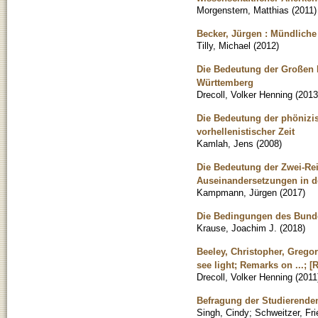
Morgenstern, Matthias
(
2011
)
Becker, Jürgen : Mündliche 
Tilly, Michael
(
2012
)
Die Bedeutung der Großen K
Württemberg
Drecoll, Volker Henning
(
2013
Die Bedeutung der phönizi
vorhellenistischer Zeit
Kamlah, Jens
(
2008
)
Die Bedeutung der Zwei-Rei
Auseinandersetzungen in d
Kampmann, Jürgen
(
2017
)
Die Bedingungen des Bundes
Krause, Joachim J.
(
2018
)
Beeley, Christopher, Gregor
see light; Remarks on ...; [
Drecoll, Volker Henning
(
2011
Befragung der Studierenden
Singh, Cindy
;
Schweitzer, Fri