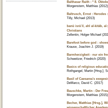
Balthasar Raith : * 8. Oktob
Morgenstern, Matthias
(
2012
)
Baltrusch, Ernst : Herodes 
Tilly, Michael
(
2013
)
banū isrāʾīl, ahl al-kitāb,
Christians
Zellentin, Holger Michael
(
20
Barefoot before god : shoe
Krause, Joachim J.
(
2019
)
Barmherzigkeit - nur ein f
Schweitzer, Friedrich
(
2020
)
Basics of religious educati
Rothgangel, Martin [Hrsg.]
;
S
Basil of Caesarea's exeges
DeMarco, David C.
(
2017
)
Bauschke, Martin : Der Fre
Morgenstern, Matthias
(
2015
)
Becher, Matthias [Hrsg.], 
wissenschaftlicher Anerken