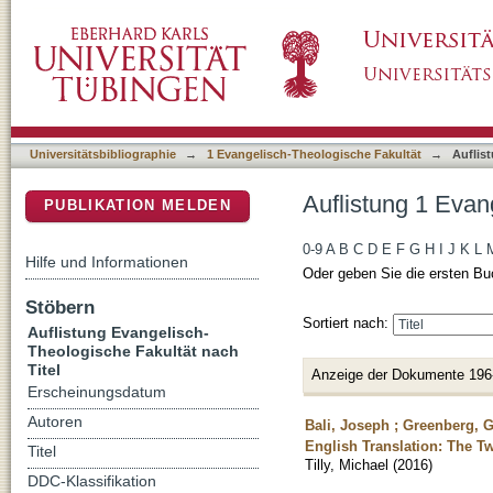
Auflistung 1 Evangelisch-Theologische Fakult
DSpace Repositorium (Manakin basiert)
Universitätsbibliographie
→
1 Evangelisch-Theologische Fakultät
→
Auflis
Auflistung 1 Evan
PUBLIKATION MELDEN
0-9
A
B
C
D
E
F
G
H
I
J
K
L
Hilfe und Informationen
Oder geben Sie die ersten Bu
Stöbern
Sortiert nach:
Auflistung Evangelisch-
Theologische Fakultät nach
Titel
Anzeige der Dokumente 196
Erscheinungsdatum
Autoren
Bali, Joseph ; Greenberg, G
English Translation: The T
Titel
Tilly, Michael
(
2016
)
DDC-Klassifikation