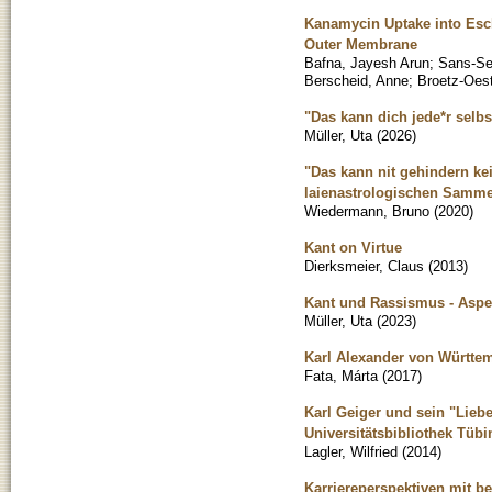
Kanamycin Uptake into Esch
Outer Membrane
Bafna, Jayesh Arun
;
Sans-Ser
Berscheid, Anne
;
Broetz-Oest
"Das kann dich jede*r selb
Müller, Uta
(
2026
)
"Das kann nit gehindern ke
laienastrologischen Samme
Wiedermann, Bruno
(
2020
)
Kant on Virtue
Dierksmeier, Claus
(
2013
)
Kant und Rassismus - Aspe
Müller, Uta
(
2023
)
Karl Alexander von Württem
Fata, Márta
(
2017
)
Karl Geiger und sein "Liebe
Universitätsbibliothek Tüb
Lagler, Wilfried
(
2014
)
Karriereperspektiven mit 