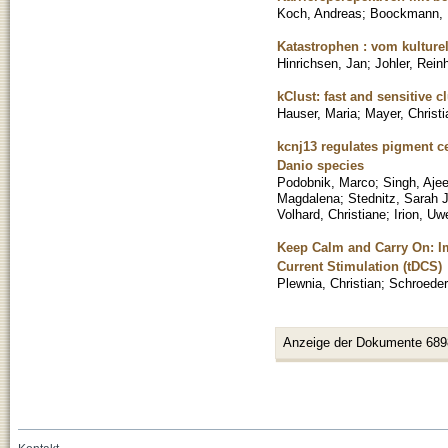
Koch, Andreas
;
Boockmann, 
Katastrophen : vom kulture
Hinrichsen, Jan
;
Johler, Rein
kClust: fast and sensitive 
Hauser, Maria
;
Mayer, Christi
kcnj13 regulates pigment ce
Danio species
Podobnik, Marco
;
Singh, Ajee
Magdalena
;
Stednitz, Sarah J
Volhard, Christiane
;
Irion, Uw
Keep Calm and Carry On: Im
Current Stimulation (tDCS)
Plewnia, Christian
;
Schroeder,
Anzeige der Dokumente 689