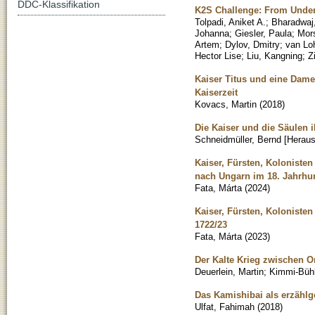
DDC-Klassifikation
K2S Challenge: From Unde
Tolpadi, Aniket A.
;
Bharadwaj
Johanna
;
Giesler, Paula
;
Mors
Artem
;
Dylov, Dmitry
;
van Loh
Hector Lise
;
Liu, Kangning
;
Z
Kaiser Titus und eine Dame 
Kaiserzeit
Kovacs, Martin
(
2018
)
Die Kaiser und die Säulen 
Schneidmüller, Bernd [Heraus
Kaiser, Fürsten, Kolonist
nach Ungarn im 18. Jahrhu
Fata, Márta
(
2024
)
Kaiser, Fürsten, Kolonist
1722/23
Fata, Márta
(
2023
)
Der Kalte Krieg zwischen
Deuerlein, Martin
;
Kimmi-Bühl
Das Kamishibai als erzählg
Ulfat, Fahimah
(
2018
)