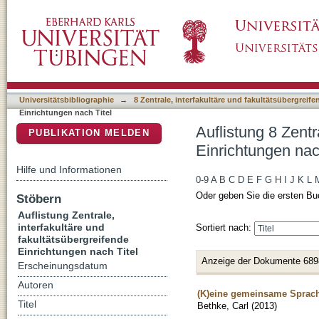
Auflistung 8 Zentrale, interfakultäre und faku
DSpace Repositorium (Manakin basiert)
Universitätsbibliographie
→
8 Zentrale, interfakultäre und fakultätsübergreif
Einrichtungen nach Titel
Auflistung 8 Zentr
PUBLIKATION MELDEN
Einrichtungen nac
Hilfe und Informationen
0-9
A
B
C
D
E
F
G
H
I
J
K
L
Oder geben Sie die ersten Bu
Stöbern
Auflistung Zentrale,
interfakultäre und
Sortiert nach:
fakultätsübergreifende
Einrichtungen nach Titel
Anzeige der Dokumente 689
Erscheinungsdatum
Autoren
(K)eine gemeinsame Sprache
Titel
Bethke, Carl
(
2013
)