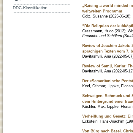
„Raising a world minded m
DDC-Klassifikation
weltweiten Programm
Gölz, Susanne
(
2025-06-18
)
;
“Die Reliquien der kuhköpf
Gressmann, Hugo
(
2012
)
;
Wis
Freunden und Schülern (Stud
Review of Joachim Jakob: S
sprachigen Texten vom 7. b
Davitashvili, Ana
(
2022-05-07
Review of Samji, Karim: The
Davitashvili, Ana
(
2022-05-12
Der «Samaritanische Pent
Keel, Othmar
;
Lippke, Florian
Schweigen, Schmuck und Sch
dem Hintergrund einer fra
Küchler, Max
;
Lippke, Floria
Verheißung und Gesetz: Ein
Eckstein, Hans-Joachim
(
199
Von Bürg nach Basel. Chris