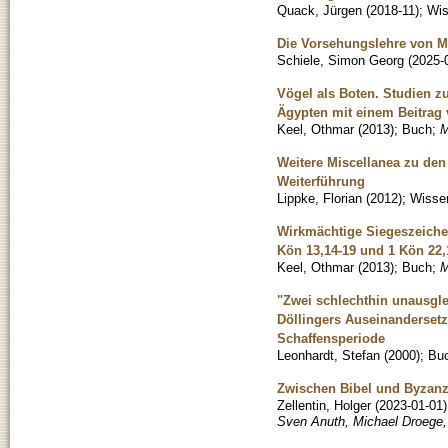
Quack, Jürgen
(
2018-11
)
;
Wis
Die Vorsehungslehre von Me
Schiele, Simon Georg
(
2025-
Vögel als Boten. Studien z
Ägypten mit einem Beitrag 
Keel, Othmar
(
2013
)
;
Buch
;
M
Weitere Miscellanea zu den
Weiterführung
Lippke, Florian
(
2012
)
;
Wissen
Wirkmächtige Siegeszeichen
Kön 13,14-19 und 1 Kön 22,
Keel, Othmar
(
2013
)
;
Buch
;
M
"Zwei schlechthin unausgle
Döllingers Auseinandersetz
Schaffensperiode
Leonhardt, Stefan
(
2000
)
;
Bu
Zwischen Bibel und Byzanz:
Zellentin, Holger
(
2023-01-01
)
Sven Anuth, Michael Droege,