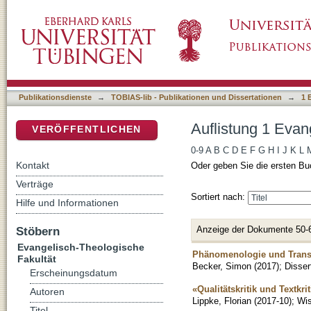
Auflistung 1 Evangelisch-Theologische Fakult
DSpace Repositorium (Manakin basiert)
Publikationsdienste
→
TOBIAS-lib - Publikationen und Dissertationen
→
1 
Auflistung 1 Evan
VERÖFFENTLICHEN
0-9
A
B
C
D
E
F
G
H
I
J
K
L
Kontakt
Oder geben Sie die ersten Bu
Verträge
Sortiert nach:
Hilfe und Informationen
Anzeige der Dokumente 50-
Stöbern
Evangelisch-Theologische
Phänomenologie und Trans
Fakultät
Becker, Simon
(
2017
)
;
Disser
Erscheinungsdatum
«Qualitätskritik und Textkr
Autoren
Lippke, Florian
(
2017-10
)
;
Wis
Titel