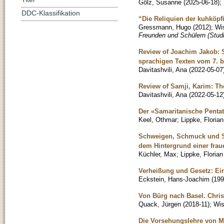
Gölz, Susanne
(
2025-06-18
)
;
DDC-Klassifikation
“Die Reliquien der kuhköpf
Gressmann, Hugo
(
2012
)
;
Wis
Freunden und Schülern (Stud
Review of Joachim Jakob: S
sprachigen Texten vom 7. b
Davitashvili, Ana
(
2022-05-07
Review of Samji, Karim: The
Davitashvili, Ana
(
2022-05-12
Der «Samaritanische Pent
Keel, Othmar
;
Lippke, Florian
Schweigen, Schmuck und Sch
dem Hintergrund einer fra
Küchler, Max
;
Lippke, Floria
Verheißung und Gesetz: Ein
Eckstein, Hans-Joachim
(
199
Von Bürg nach Basel. Chris
Quack, Jürgen
(
2018-11
)
;
Wis
Die Vorsehungslehre von Me