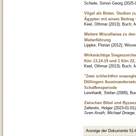
Schiele, Simon Georg
(
2025-
Vögel als Boten. Studien z
Ägypten mit einem Beitrag 
Keel, Othmar
(
2013
)
;
Buch
;
M
Weitere Miscellanea zu den
Weiterführung
Lippke, Florian
(
2012
)
;
Wissen
Wirkmächtige Siegeszeichen
Kön 13,14-19 und 1 Kön 22,
Keel, Othmar
(
2013
)
;
Buch
;
M
"Zwei schlechthin unausgle
Döllingers Auseinandersetz
Schaffensperiode
Leonhardt, Stefan
(
2000
)
;
Bu
Zwischen Bibel und Byzanz:
Zellentin, Holger
(
2023-01-01
)
Sven Anuth, Michael Droege,
Anzeige der Dokumente 51-