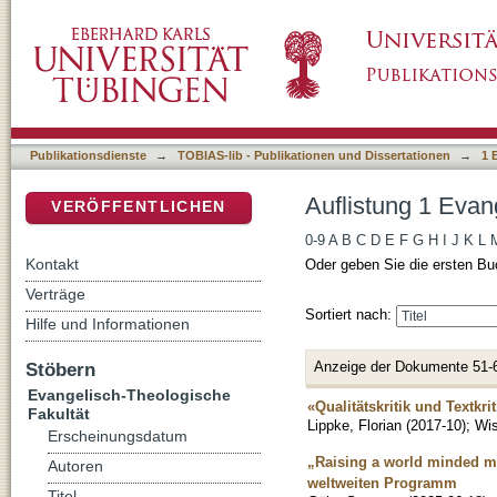
Auflistung 1 Evangelisch-Theologische Fakult
DSpace Repositorium (Manakin basiert)
Publikationsdienste
→
TOBIAS-lib - Publikationen und Dissertationen
→
1 
Auflistung 1 Evan
VERÖFFENTLICHEN
0-9
A
B
C
D
E
F
G
H
I
J
K
L
Kontakt
Oder geben Sie die ersten Bu
Verträge
Sortiert nach:
Hilfe und Informationen
Anzeige der Dokumente 51-
Stöbern
Evangelisch-Theologische
«Qualitätskritik und Textkr
Fakultät
Lippke, Florian
(
2017-10
)
;
Wis
Erscheinungsdatum
„Raising a world minded m
Autoren
weltweiten Programm
Titel