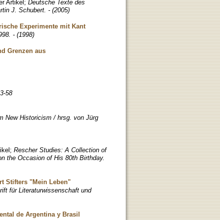
r Artikel
;
Deutsche Texte des
tin J. Schubert. - (2005)
rarische Experimente mit Kant
998. - (1998)
und Grenzen aus
33-58
 New Historicism / hrsg. von Jürg
ikel
;
Rescher Studies: A Collection of
n the Occasion of His 80th Birthday.
t Stifters "Mein Leben"
ift für Literaturwissenschaft und
ntal de Argentina y Brasil