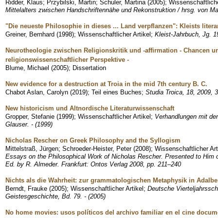
Ridder, Klaus
;
Przybilski, Martin
;
Schuler, Martina
(
2005
)
;
Wissenschaftliche
Mittelalters zwischen Handschriftennähe und Rekonstruktion / hrsg. von Mar
"Die neueste Philosophie in dieses ... Land verpflanzen": Kleists lite
Greiner, Bernhard
(
1998
)
;
Wissenschaftlicher Artikel
;
Kleist-Jahrbuch, Jg. 1
Neurotheologie zwischen Religionskritik und -affirmation - Chancen 
religionswissenschaftlicher Perspektive -
Blume, Michael
(
2005
)
;
Dissertation
New evidence for a destruction at Troia in the mid 7th century B. C.
Chabot Aslan, Carolyn
(
2019
)
;
Teil eines Buches
;
Studia Troica, 18, 2009, 
New historicism und Altnordische Literaturwissenschaft
Gropper, Stefanie
(
1999
)
;
Wissenschaftlicher Artikel
;
Verhandlungen mit dem
Glauser. - (1999)
Nicholas Rescher on Greek Philosophy and the Syllogism
Mittelstraß, Jürgen
;
Schroeder-Heister, Peter
(
2008
)
;
Wissenschaftlicher Art
Essays on the Philosophical Work of Nicholas Rescher. Presented to Him o
Ed. by R. Almeder. Frankfurt: Ontos Verlag 2008, pp. 211–240
Nichts als die Wahrheit: zur grammatologischen Metaphysik in Adalber
Berndt, Frauke
(
2005
)
;
Wissenschaftlicher Artikel
;
Deutsche Vierteljahrsschr
Geistesgeschichte, Bd. 79. - (2005)
No home movies: usos políticos del archivo familiar en el cine docume