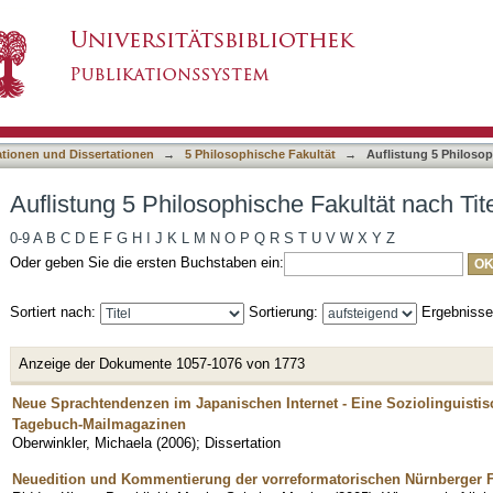
e Fakultät nach Titel
asiert)
ationen und Dissertationen
→
5 Philosophische Fakultät
→
Auflistung 5 Philosop
Auflistung 5 Philosophische Fakultät nach Tit
0-9
A
B
C
D
E
F
G
H
I
J
K
L
M
N
O
P
Q
R
S
T
U
V
W
X
Y
Z
Oder geben Sie die ersten Buchstaben ein:
Sortiert nach:
Sortierung:
Ergebniss
Anzeige der Dokumente 1057-1076 von 1773
Neue Sprachtendenzen im Japanischen Internet - Eine Soziolinguisti
Tagebuch-Mailmagazinen
Oberwinkler, Michaela
(
2006
)
;
Dissertation
Neuedition und Kommentierung der vorreformatorischen Nürnberger F