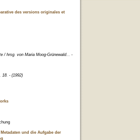
arative des versions originales et
te / hrsg. von Maria Moog-Grünewald... -
 18. - (1992)
Works
ichung
 Metadaten und die Aufgabe der
ng