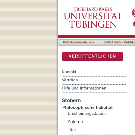
Auflistung 5 Philosophisch
DSpace Repositorium (Manakin b
Publikationsdienste
→
TOBIAS-lib - Publik
VERÖFFENTLICHEN
Kontakt
Verträge
Hilfe und Informationen
Stöbern
Philosophische Fakultät
Erscheinungsdatum
Autoren
Titel