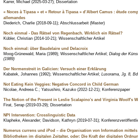
Karrer, Michael
(
2025-03-27
)
;
Dissertation
« Noces à Tipasa » et « Retour à Tipasa » d’Albert Camus : étude comp
allemandes
Diederich, Charlie
(
2018-09-11
)
;
Abschlussarbeit (Master)
Noch einmal - Das Rätsel von Regenbach. Wirklich ein Rätsel?
Kübler, Christian
(
2014-10-21
)
;
Wissenschaftlicher Artikel
Noch einmal: über Baudelaire und Delacroix
Moog-Grünewald, Maria
(
1989
)
;
Wissenschaftlicher Artikel
;
Dialog der Küns
(1989)
Der Normenstreit in Galicien: Versuch einer Erklärung
Kabatek, Johannes
(
1992
)
;
Wissenschaftlicher Artikel
;
Lusorama, Jg. 8, Bd.
Not Eating Kein Veggies: Negative Concord in Child German
Nicolae, Andreea C.
;
Yatsushiro, Kazuko
(
2022-12-21
)
;
Konferenzpaper
The Notion of the Present in Leslie Scalapino's and Virginia Woolf's 
Firat, Serap
(
2019-03-29
)
;
Dissertation
NPI Intervention: Crosslinguistic Data
Klapheke, Alexander
;
Davidson, Kathryn
(
2019-07-31
)
;
Konferenzveröffentl
Numerus currens und iPod – die Organisation von Information mittels
Bibliotheken im digitalen Zeitalter, oder: Die Kraft der digitalen Ordnu