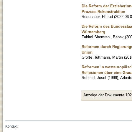
Die Reform der Erzieherinn
Prozess-Rekonstruktion
Rosenauer, Hiltrud
(
2022-06-
Die Reform des Bundesstaa
Württemberg
Fahimi Shemrani, Babak
(
20
Reformen durch Regierungs
Union
Große Hüttmann, Martin
(
201
Reformen in westeuropäisch
Reflexionen über eine Gra
Schmid, Josef
(
1999
)
;
Arbeit
Anzeige der Dokumente 102
Kontakt