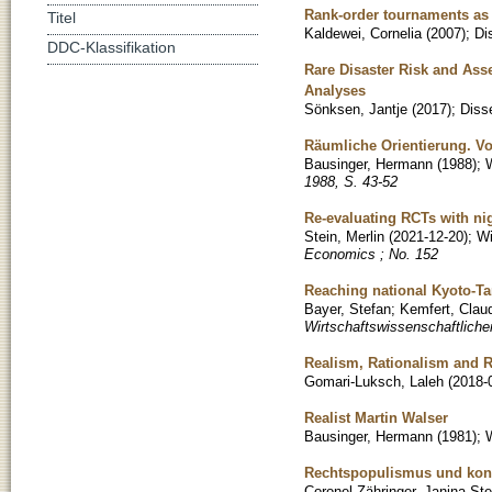
Rank-order tournaments as 
Titel
Kaldewei, Cornelia
(
2007
)
;
Di
DDC-Klassifikation
Rare Disaster Risk and Ass
Analyses
Sönksen, Jantje
(
2017
)
;
Disse
Räumliche Orientierung. Vo
Bausinger, Hermann
(
1988
)
;
W
1988, S. 43-52
Re-evaluating RCTs with nig
Stein, Merlin
(
2021-12-20
)
;
Wi
Economics ; No. 152
Reaching national Kyoto-Ta
Bayer, Stefan
;
Kemfert, Clau
Wirtschaftswissenschaftliche
Realism, Rationalism and Re
Gomari-Luksch, Laleh
(
2018-
Realist Martin Walser
Bausinger, Hermann
(
1981
)
;
W
Rechtspopulismus und kons
Coronel-Zähringer, Janina Ste