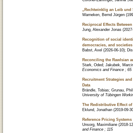
„Rechtwinklig an Leib und
Warneken, Bernd Jürgen
(
19
Reciprocal Effects Between
Jung, Alexander Jonas
(
2027
Recognition of social identi
democracies, and societies
Babst, Axel
(
2026-06-10
)
;
Dis
Reconciling the Rawlsian an
Stark, Oded
;
Jakubek, Marci
Economics and Finance ; 65
Recruitment Strategies an
Data
Brändle, Tobias
;
Grunau, Phil
University of Tübingen Work
The Redistributive Effect o
Eklund, Jonathan
(
2019-09-3
Reference Pricing Systems 
Unsorg, Maximiliane
(
2018-12
and Finance ; 115