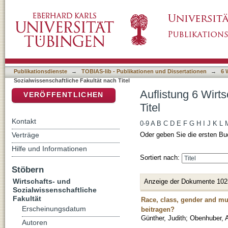
Auflistung 6 Wirtschafts- und Sozialwissensch
DSpace Repositorium (Manakin basiert)
Publikationsdienste
→
TOBIAS-lib - Publikationen und Dissertationen
→
6 
Sozialwissenschaftliche Fakultät nach Titel
Auflistung 6 Wirt
VERÖFFENTLICHEN
Titel
Kontakt
0-9
A
B
C
D
E
F
G
H
I
J
K
L
Verträge
Oder geben Sie die ersten Bu
Hilfe und Informationen
Sortiert nach:
Stöbern
Wirtschafts- und
Anzeige der Dokumente 102
Sozialwissenschaftliche
Fakultät
Race, class, gender and mu
Erscheinungsdatum
beitragen?
Günther, Judith
;
Obenhuber, 
Autoren