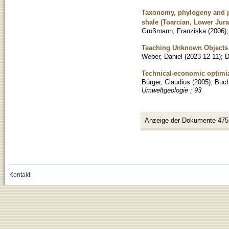
Taxonomy, phylogeny and pa
shale (Toarcian, Lower Jur
Großmann, Franziska
(
2006
)
Teaching Unknown Objects 
Weber, Daniel
(
2023-12-11
)
;
D
Technical-economic optimiza
Bürger, Claudius
(
2005
)
;
Buc
Umweltgeologie ; 93
Anzeige der Dokumente 475
Kontakt