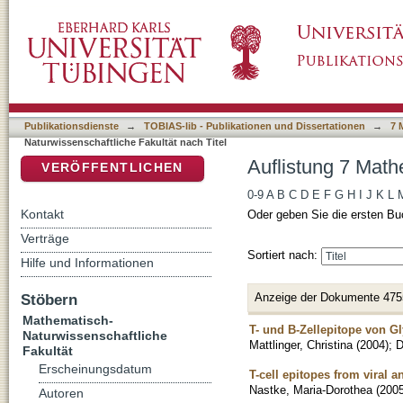
Auflistung 7 Mathematisch-Naturwissenschaftl
DSpace Repositorium (Manakin basiert)
Publikationsdienste
→
TOBIAS-lib - Publikationen und Dissertationen
→
7 
Naturwissenschaftliche Fakultät nach Titel
Auflistung 7 Math
VERÖFFENTLICHEN
0-9
A
B
C
D
E
F
G
H
I
J
K
L
Kontakt
Oder geben Sie die ersten Bu
Verträge
Sortiert nach:
Hilfe und Informationen
Anzeige der Dokumente 475
Stöbern
Mathematisch-
T- und B-Zellepitope von G
Naturwissenschaftliche
Mattlinger, Christina
(
2004
)
;
D
Fakultät
Erscheinungsdatum
T-cell epitopes from viral 
Nastke, Maria-Dorothea
(
200
Autoren