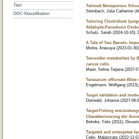
Titel
Tailored Mesoporous Silic
Steinbach, Julia Catherine Uli
DDC-Klassifikation
Tailoring Clostridium ljung
Aldehyde:Ferredoxin Oxido
Schulz, Sarah
(
2024-10-10
)
;
A Tale of Two Barrels: Impo
Moitra, Anasuya
(
2023-01-30
)
Tamoxifen metabolites by 
cancer cells
Maier, Selina Tatjana
(
2027-0
Taraxacum officinale Blüte 
Engelmann, Wolfgang
(
2013
)
Target validation and mode-o
Dürrwald, Johanna
(
2027-06-
Target-Fishing entzündung
Charakterisierung der Arznei
Behnke, Felix
(
2011
)
;
Dissert
Targeted and untargeted li
Cebo, Malgorzata
(
2022-12-0