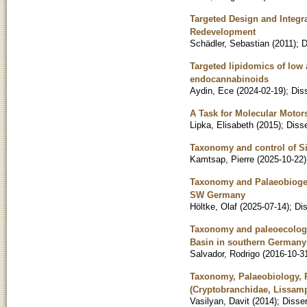
Targeted Design and Integra
Redevelopment
Schädler, Sebastian
(
2011
)
;
D
Targeted lipidomics of low 
endocannabinoids
Aydin, Ece
(
2024-02-19
)
;
Diss
A Task for Molecular Motors
Lipka, Elisabeth
(
2015
)
;
Disse
Taxonomy and control of Si
Kamtsap, Pierre
(
2025-10-22
)
Taxonomy and Palaeobiogeog
SW Germany
Höltke, Olaf
(
2025-07-14
)
;
Dis
Taxonomy and paleoecology 
Basin in southern Germany
Salvador, Rodrigo
(
2016-10-3
Taxonomy, Palaeobiology, 
(Cryptobranchidae, Lissamp
Vasilyan, Davit
(
2014
)
;
Disser