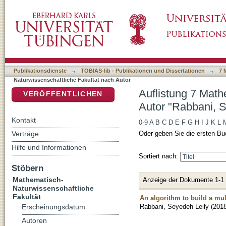
Auflistung 7 Mathematisch-Naturwissenschaft
DSpace Repositorium (Manakin basiert)
Publikationsdienste
→
TOBIAS-lib - Publikationen und Dissertationen
→
7 
Naturwissenschaftliche Fakultät nach Autor
Auflistung 7 Math
VERÖFFENTLICHEN
Autor "Rabbani, S
Kontakt
0-9
A
B
C
D
E
F
G
H
I
J
K
L
Verträge
Oder geben Sie die ersten Bu
Hilfe und Informationen
Sortiert nach:
Stöbern
Mathematisch-
Anzeige der Dokumente 1-1
Naturwissenschaftliche
Fakultät
An algorithm to build a mul
Rabbani, Seyedeh Leily
(
2018
Erscheinungsdatum
Autoren