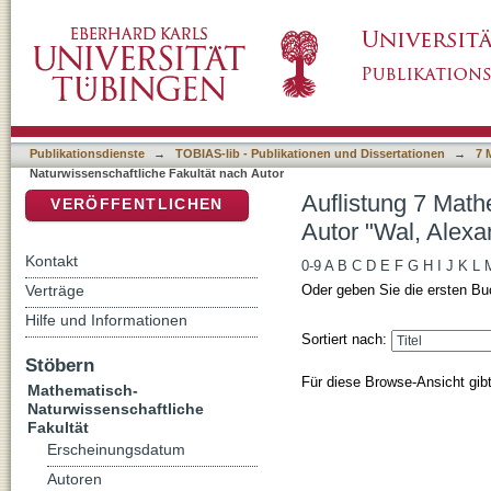
Auflistung 7 Mathematisch-Naturwissenschaft
DSpace Repositorium (Manakin basiert)
Publikationsdienste
→
TOBIAS-lib - Publikationen und Dissertationen
→
7 
Naturwissenschaftliche Fakultät nach Autor
Auflistung 7 Math
VERÖFFENTLICHEN
Autor "Wal, Alexa
Kontakt
0-9
A
B
C
D
E
F
G
H
I
J
K
L
Verträge
Oder geben Sie die ersten Bu
Hilfe und Informationen
Sortiert nach:
Stöbern
Für diese Browse-Ansicht gib
Mathematisch-
Naturwissenschaftliche
Fakultät
Erscheinungsdatum
Autoren