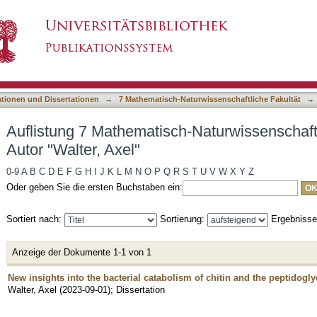
-Naturwissenschaftliche Fakultät nach Autor "W
asiert)
ationen und Dissertationen
→
7 Mathematisch-Naturwissenschaftliche Fakultät
→
Auflistung 7 Mathematisch-Naturwissenschaft
Autor "Walter, Axel"
0-9
A
B
C
D
E
F
G
H
I
J
K
L
M
N
O
P
Q
R
S
T
U
V
W
X
Y
Z
Oder geben Sie die ersten Buchstaben ein:
Sortiert nach:
Sortierung:
Ergebniss
Anzeige der Dokumente 1-1 von 1
New insights into the bacterial catabolism of chitin and the peptidogl
Walter, Axel
(
2023-09-01
)
;
Dissertation