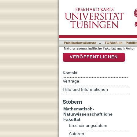
Auflistung 7 Mathematisch
DSpace Repositorium (Manakin b
Publikationsdienste
→
TOBIAS-lib - Publik
Naturwissenschaftliche Fakultät nach Autor
VERÖFFENTLICHEN
Kontakt
Verträge
Hilfe und Informationen
Stöbern
Mathematisch-
Naturwissenschaftliche
Fakultät
Erscheinungsdatum
Autoren