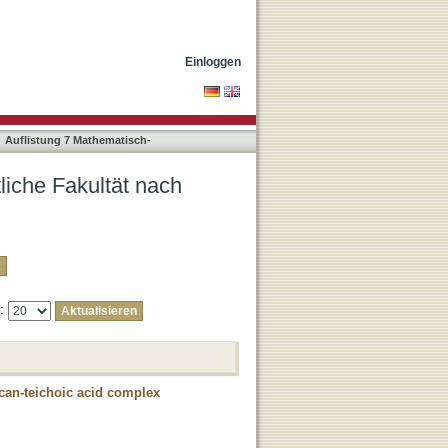
alter, Axel"
Einloggen
Auflistung 7 Mathematisch-
liche Fakultät nach
e:
ycan-teichoic acid complex