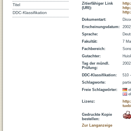
Zitierfähiger Link
http
Titel
(URI):
http
http
DDC-Klassifikation
Dokumentart:
Disse
Erscheinungsdatum:
2002
Sprache:
Deut
Fakultät:
7 Ma
Fachbereich:
Sons
Gutachter:
Huis
Tag der mündl.
2002
Prüfung:
DDC-Klassifikation:
510 
Schlagworte:
parti
Freie Schlagwörter:
e
e
Lizenz:
http
tueb
Gedruckte Kopie
bestellen:
Zur Langanzeige