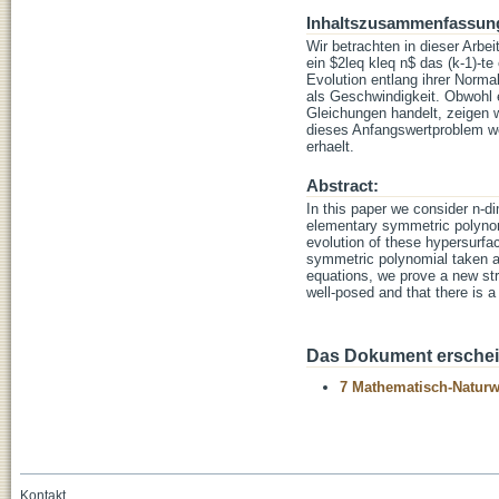
Inhaltszusammenfassun
Wir betrachten in dieser Arb
ein $2leq kleq n$ das (k-1)-
Evolution entlang ihrer Norm
als Geschwindigkeit. Obwohl 
Gleichungen handelt, zeigen w
dieses Anfangswertproblem woh
erhaelt.
Abstract:
In this paper we consider n-d
elementary symmetric polynomi
evolution of these hypersurfac
symmetric polynomial taken as
equations, we prove a new stri
well-posed and that there is a
Das Dokument erschein
7 Mathematisch-Naturwi
Kontakt