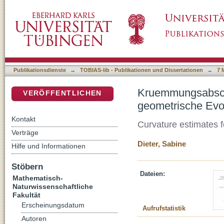
Kruemmungsabschaetzungen fuer degeneriert
DSpace Repositorium (Manakin basiert)
Publikationsdienste
→
TOBIAS-lib - Publikationen und Dissertationen
→
7 
Kruemmungsabscha
VERÖFFENTLICHEN
geometrische Evo
Kontakt
Curvature estimates f
Verträge
Dieter, Sabine
Hilfe und Informationen
Stöbern
Dateien:
Mathematisch-
Naturwissenschaftliche
Fakultät
Erscheinungsdatum
Aufrufstatistik
Autoren