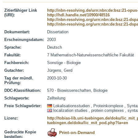
Zitierfähiger Link
http://nbn-resolving.de/urn:nbn:de:bsz:21-opus
(URI):
http://hdl.handle.net/10900/48516
http://nbn-resolving.org/urn:nbn:de:bsz:21-dsp
http://nbn-resolving.org/urn:nbn:de:bsz:21-dsp
Dokumentart:
Dissertation
Erscheinungsdatum:
2003
Sprache:
Deutsch
Fakultät:
7 Mathematisch-Naturwissenschaftliche Fakultät
Fachbereich:
Sonstige - Biologie
Gutachter:
Jürgens, Gerd
Tag der mündl.
2003-10-30
Prüfung:
DDC-Klassifikation:
570 - Biowissenschaften, Biologie
Schlagworte:
Zellteilung
Freie Schlagwörter:
Lokalisationsstudien , Proteinkomplexe , Syntax
localization studies , protein complexes , syntaxi
Lizenz:
http://tobias-lib.uni-tuebingen.de/doku/lic_mi
tuebingen.de/doku/lic_mit_pod.php?la=en
Gedruckte Kopie
Print-on-Demand
bestellen: