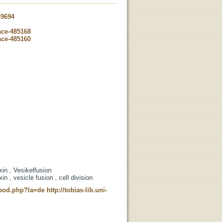
-9694
ace-485168
ace-485160
in , Vesikelfusion
n , vesicle fusion , cell division
t_pod.php?la=de
http://tobias-lib.uni-