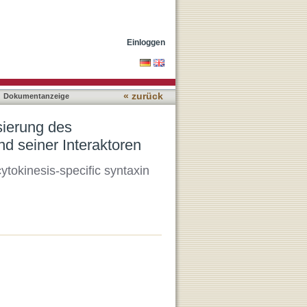
ifischen Syntaxins
Einloggen
« zurück
Dokumentanzeige
sierung des
d seiner Interaktoren
cytokinesis-specific syntaxin