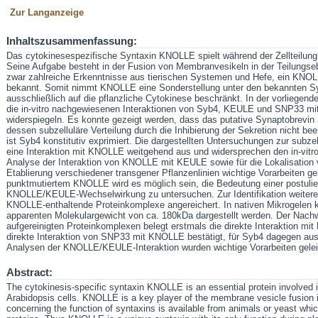
Zur Langanzeige
Inhaltszusammenfassung:
Das cytokinesespezifische Syntaxin KNOLLE spielt während der Zellteilung i
Seine Aufgabe besteht in der Fusion von Membranvesikeln in der Teilungseb
zwar zahlreiche Erkenntnisse aus tierischen Systemen und Hefe, ein KNOLL
bekannt. Somit nimmt KNOLLE eine Sonderstellung unter den bekannten Sy
ausschließlich auf die pflanzliche Cytokinese beschränkt. In der vorliegende
die in-vitro nachgewiesenen Interaktionen von Syb4, KEULE und SNP33 mit
widerspiegeln. Es konnte gezeigt werden, dass das putative Synaptobrevin 
dessen subzelluläre Verteilung durch die Inhibierung der Sekretion nicht b
ist Syb4 konstitutiv exprimiert. Die dargestellten Untersuchungen zur subze
eine Interaktion mit KNOLLE weitgehend aus und widersprechen den in-vitro
Analyse der Interaktion von KNOLLE mit KEULE sowie für die Lokalisation
Etablierung verschiedener transgener Pflanzenlinien wichtige Vorarbeiten g
punktmutiertem KNOLLE wird es möglich sein, die Bedeutung einer postuliert
KNOLLE/KEULE-Wechselwirkung zu untersuchen. Zur Identifikation weiter
KNOLLE-enthaltende Proteinkomplexe angereichert. In nativen Mikrogele
apparenten Molekulargewicht von ca. 180kDa dargestellt werden. Der Nac
aufgereinigten Proteinkomplexen belegt erstmals die direkte Interaktion mi
direkte Interaktion von SNP33 mit KNOLLE bestätigt, für Syb4 dagegen au
Analysen der KNOLLE/KEULE-Interaktion wurden wichtige Vorarbeiten gelei
Abstract:
The cytokinesis-specific syntaxin KNOLLE is an essential protein involved in
Arabidopsis cells. KNOLLE is a key player of the membrane vesicle fusion in
concerning the function of syntaxins is available from animals or yeast w