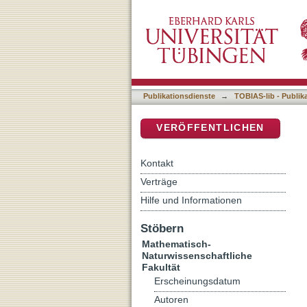
Biochemische und zellbio
DSpace Repositorium (Manakin b
KNOLLE und seiner Inter
Publikationsdienste
→
TOBIAS-lib - Publik
VERÖFFENTLICHEN
Kontakt
Verträge
Hilfe und Informationen
Stöbern
Mathematisch-
Naturwissenschaftliche
Fakultät
Erscheinungsdatum
Autoren