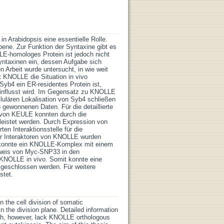
n Arabidopsis eine essentielle Rolle.
ene. Zur Funktion der Syntaxine gibt es
E-homologes Protein ist jedoch nicht
ntaxinen ein, dessen Aufgabe sich
n Arbeit wurde untersucht, in wie weit
 KNOLLE die Situation in vivo
Syb4 ein ER-residentes Protein ist,
eeinflusst wird. Im Gegensatz zu KNOLLE
llulären Lokalisation von Syb4 schließen
 gewonnenen Daten. Für die detaillierte
 von KEULE konnten durch die
eleistet werden. Durch Expression von
en Interaktionsstelle für die
er Interaktoren von KNOLLE wurden
n konnte ein KNOLLE-Komplex mit einem
hweis von Myc-SNP33 in den
t KNOLLE in vivo. Somit konnte eine
sgeschlossen werden. Für weitere
stet.
 the cell division of somatic
 the division plane. Detailed information
hich, however, lack KNOLLE orthologous