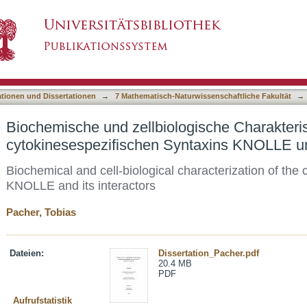
logische Charakterisierung des cytokinesespez
asiert)
aktoren
ationen und Dissertationen
→
7 Mathematisch-Naturwissenschaftliche Fakultät
→
Biochemische und zellbiologische Charakteri
cytokinesespezifischen Syntaxins KNOLLE un
Biochemical and cell-biological characterization of the 
KNOLLE and its interactors
Pacher, Tobias
Dateien:
Dissertation_Pacher.pdf
20.4 MB
PDF
Aufrufstatistik